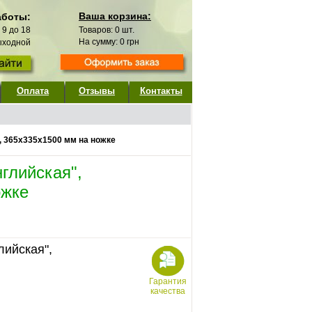
Ваша корзина:
аботы:
с 9 до 18
Товаров:
0
шт.
На сумму:
0
грн
выходной
Оплата
Отзывы
Контакты
, 365х335х1500 мм на ножке
глийская",
ожке
лийская",
Гарантия
качества