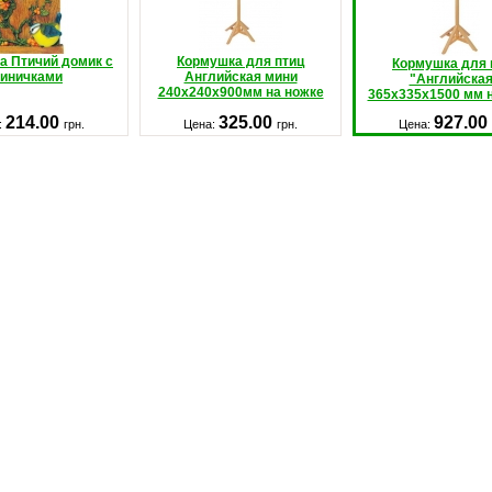
а Птичий домик с
Кормушка для птиц
Кормушка для 
синичками
Английская мини
"Английская
240х240х900мм на ножке
365х335х1500 мм 
214.00
325.00
927.00
:
грн.
Цена:
грн.
Цена: