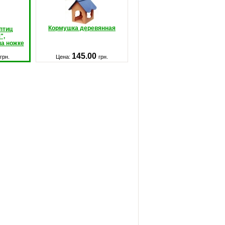
Кормушка деревянная
птиц
",
на ножке
145.00
грн.
Цена:
грн.