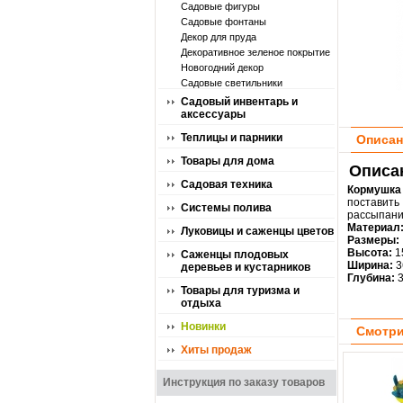
Садовые фигуры
Садовые фонтаны
Декор для пруда
Декоративное зеленое покрытие
Новогодний декор
Садовые светильники
Садовый инвентарь и
аксессуары
Теплицы и парники
Описан
Товары для дома
Описан
Садовая техника
Кормушка 
поставит
Системы полива
рассыпани
Материал
Луковицы и саженцы цветов
Размеры:
Высота:
1
Саженцы плодовых
Ширина:
3
деревьев и кустарников
Глубина:
3
Товары для туризма и
отдыха
Новинки
Смотри
Хиты продаж
Инструкция по заказу товаров