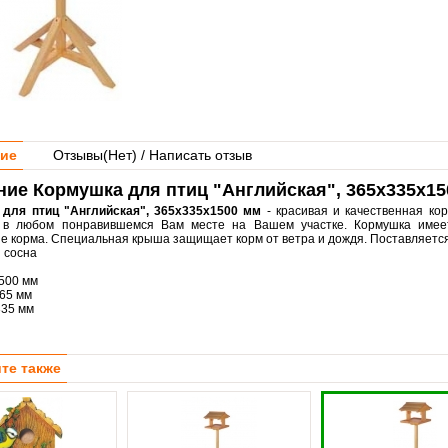
ие
Отзывы(
Нет
) / Написать отзыв
ие Кормушка для птиц "Английская", 365х335х15
для птиц "Английская", 365х335х1500 мм
- красивая и качественная ко
ь в любом понравившемся Вам месте на Вашем участке. Кормушка имее
е корма. Специальная крыша защищает корм от ветра и дождя. Поставляется 
:
сосна
500 мм
65 мм
35 мм
те также