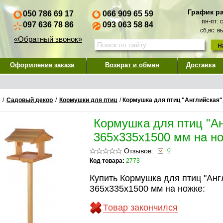
График р
050 786 69 17
066 909 65 59
пн-пт: 
097 636 78 86
093 063 58 84
сб,вс: 
«Обратный звонок»
Оформление заказа
Возврат и обмен
Доставка
/
Садовый декор
/
Кормушки для птиц
/
Кормушка для птиц "Английская"
Кормушка для птиц "Ан
365х335х1500 мм на н
Отзывов:
0
Код товара:
2773
Купить Кормушка для птиц "Анг
365х335х1500 мм на ножке:
Товар закончился