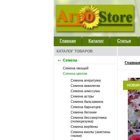
Главная
Каталог
Статьи
КАТАЛОГ ТОВАРОВ
Семена
Главная
Семена овощей
Семена цветов
Семена агератума
НОВИ
Семена аквилегии
Семена алиссума
Семена астры
Семена бальзамина
Семена бархатцев
Семена бегонии
Семена бессмертника
(гелихризума)
Семена вербены
Семена виолы (анютины
глазки)