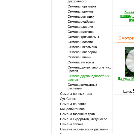
декоривного
Семена портулака
Семена примулы
Касс
рассады
Семена ромашки
(h
Семена рудбекии
Семена сальвии
Семена флоксов
Семена хризантемы
Смотри
Семена целозии
Семена цикламена
Семена цинерарии
Семена циннии
Семена эустомы
Семена других многолетних
цветов
Семена других однолетних
Датура 
цветов
Семена комнатных
растений
Цена:
Семена пряных трав
Лук Севок
Семена на ленте
Мицелий грибов
Семена газонных трав
Семена сидератов, медоносов
Семена табака
Семена экзотических растений