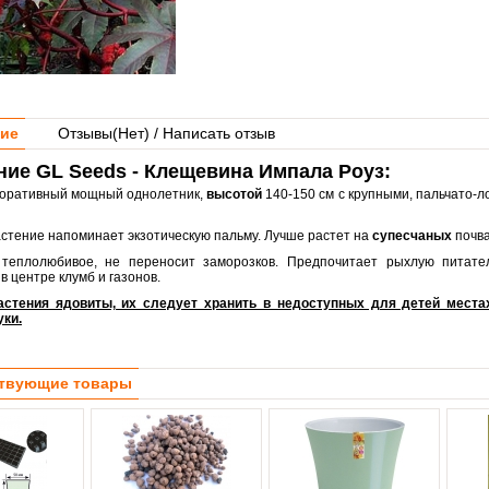
ие
Отзывы(
Нет
) / Написать отзыв
ие GL Seeds - Клещевина Импала Роуз:
оративный мощный однолетник,
высотой
140-150 см с крупными, пальчато-
стение напоминает экзотическую пальму. Лучше растет на
супесчаных
почва
теплолюбивое, не переносит заморозков. Предпочитает рыхлую питате
в центре клумб и газонов.
астения ядовиты, их следует хранить в недоступных для детей места
ки.
твующие товары