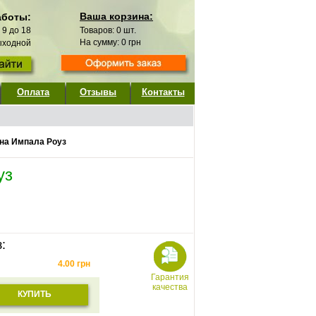
Ваша корзина:
аботы:
с 9 до 18
Товаров:
0
шт.
На сумму:
0
грн
выходной
Оплата
Отзывы
Контакты
на Импала Роуз
уз
:
4.00
грн
Гарантия
качества
КУПИТЬ