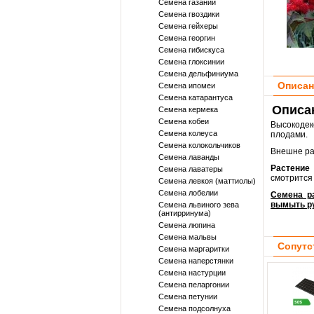
Семена газании
Семена гвоздики
Семена гейхеры
Семена георгин
Семена гибискуса
Семена глоксинии
Семена дельфиниума
Описан
Семена ипомеи
Семена катарантуса
Описан
Семена кермека
Семена кобеи
Высокодек
Семена колеуса
плодами.
Семена колокольчиков
Внешне ра
Семена лаванды
Растение
Семена лаватеры
смотрится 
Семена левкоя (маттиолы)
Семена лобелии
Семена р
вымыть ру
Семена львиного зева
(антирринума)
Семена люпина
Семена мальвы
Сопутс
Семена маргаритки
Семена наперстянки
Семена настурции
Семена пеларгонии
Семена петунии
Семена подсолнуха