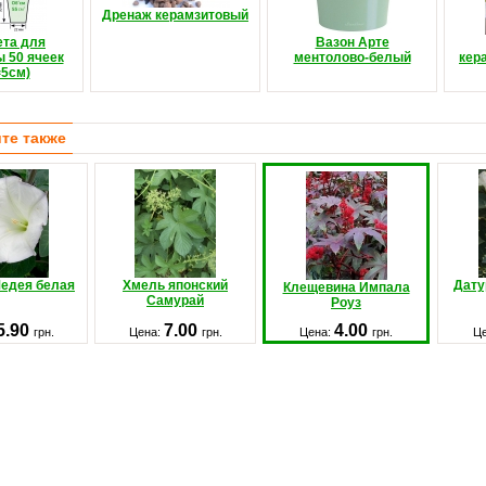
Дренаж керамзитовый
ета для
Вазон Арте
 50 ячеек
ментолово-белый
кер
=5см)
те также
Медея белая
Хмель японский
Дату
Клещевина Импала
Самурай
Роуз
5.90
7.00
4.00
грн.
Цена:
грн.
Цена:
грн.
Ц