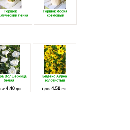
Горшок
Горшок Rocka
амический Лейка
кремовый
ра Волшебница
Биденс Ауреа
белая
золотистый
4.40
4.50
ена:
грн.
Цена:
грн.