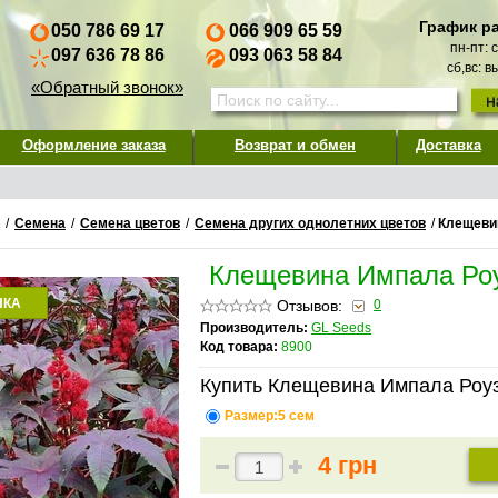
График р
050 786 69 17
066 909 65 59
пн-пт: 
097 636 78 86
093 063 58 84
сб,вс: 
«Обратный звонок»
Оформление заказа
Возврат и обмен
Доставка
/
Семена
/
Семена цветов
/
Семена других однолетних цветов
/
Клещеви
Клещевина Импала Ро
НКА
Отзывов:
0
Производитель:
GL Seeds
Код товара:
8900
Купить Клещевина Импала Роуз
Размер:5 сем
4 грн