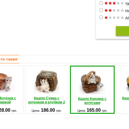
Уд
Н
Аб
те также
Котенок с
Кашпо Сумка с
Каш
Кашпо Корзина с
зинкой
котенком и клубком 2
котятами
28.00
186.00
165.00
грн.
Цена:
грн.
Цена:
грн.