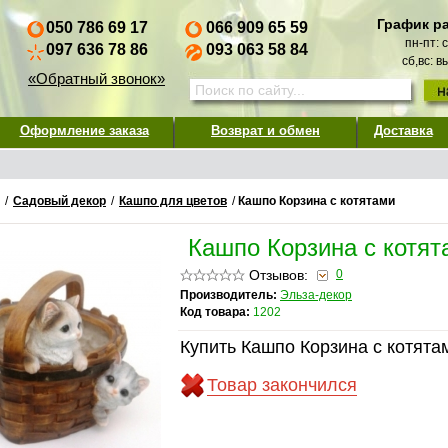
График р
050 786 69 17
066 909 65 59
пн-пт: 
097 636 78 86
093 063 58 84
сб,вс: 
«Обратный звонок»
Оформление заказа
Возврат и обмен
Доставка
/
Садовый декор
/
Кашпо для цветов
/
Кашпо Корзина с котятами
Кашпо Корзина с котят
Отзывов:
0
Производитель:
Эльза-декор
Код товара:
1202
Купить Кашпо Корзина с котята
Товар закончился