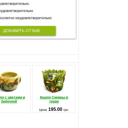
овлетворительно.
еудовлетворительно
солютно неудовлетворительно
ДОБАВИТЬ ОТЗЫВ
по с цветами и
Кашпо Синицы в
бабочкой
траве
195.00
Цена:
грн.