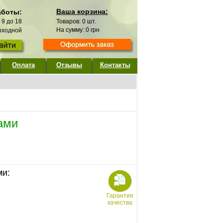
Ваша корзина:
аботы:
с 9 до 18
Товаров:
0
шт.
На сумму:
0
грн
выходной
Оплата
Отзывы
Контакты
ами
ми:
Гарантия
качества