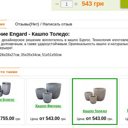
543 грн
ие
Отзывы(
Нет
) / Написать отзыв
ие Engard - Кашпо Толедо:
 дизайнерское решение воплотилось в кашпо Бургос. Технология изготовл
 долговечным, а также
удароустойчивым. Оригинальность кашпо и натураль
ерьере!
28х28х27см, 35х35х34см, 51х51х50см
те также
о Бургос
Кашпо Фигерас
Кашпо Толедо
 755.00
от 543.00
от 543.00
грн.
Цена:
грн.
Цена:
грн.
Ц