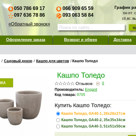
График р
050 786 69 17
066 909 65 59
пн-пт: 
097 636 78 86
093 063 58 84
сб,вс: 
«Обратный звонок»
Оформление заказа
Возврат и обмен
Доставка
/
Садовый декор
/
Кашпо для цветов
/
Кашпо Толедо
Кашпо Толедо
НКА
Отзывов:
0
Производитель:
Engard
Код товара:
9705
Купить Кашпо Толедо:
Кашпо Толедо, GA40-1, 28х28х27см
Кашпо Толедо, GA40-2, 35х35х34см
Кашпо Толедо, GA40-3, 51х51х50см