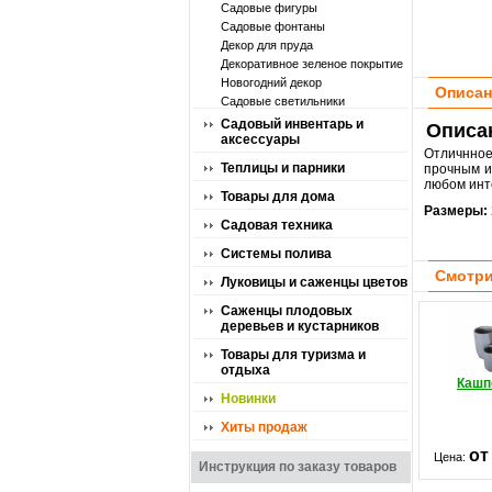
Садовые фигуры
Садовые фонтаны
Декор для пруда
Декоративное зеленое покрытие
Новогодний декор
Описан
Садовые светильники
Садовый инвентарь и
Описан
аксессуары
Отличнное
Теплицы и парники
прочным и
любом инт
Товары для дома
Размеры:
Садовая техника
Системы полива
Смотри
Луковицы и саженцы цветов
Саженцы плодовых
деревьев и кустарников
Товары для туризма и
отдыха
Кашп
Новинки
Хиты продаж
от
Цена:
Инструкция по заказу товаров