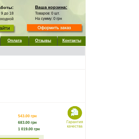
Ваша корзина:
аботы:
с 9 до 18
Товаров:
0
шт.
На сумму:
0
грн
выходной
Оплата
Отзывы
Контакты
543.00
грн
Гарантия
683.00
грн
качества
1 019.00
грн