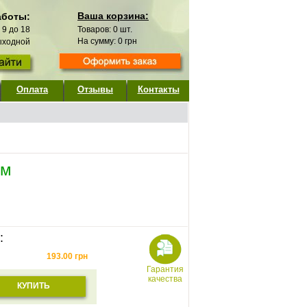
Ваша корзина:
аботы:
с 9 до 18
Товаров:
0
шт.
На сумму:
0
грн
выходной
Оплата
Отзывы
Контакты
ом
:
193.00
грн
Гарантия
качества
КУПИТЬ