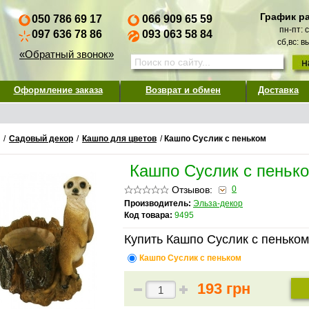
График р
050 786 69 17
066 909 65 59
пн-пт: 
097 636 78 86
093 063 58 84
сб,вс: 
«Обратный звонок»
Оформление заказа
Возврат и обмен
Доставка
/
Садовый декор
/
Кашпо для цветов
/
Кашпо Суслик с пеньком
Кашпо Суслик с пеньк
Отзывов:
0
Производитель:
Эльза-декор
Код товара:
9495
Купить Кашпо Суслик с пеньком
Кашпо Суслик с пеньком
193 грн