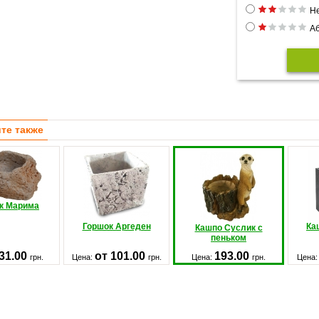
Н
Аб
те также
к Марима
Горшок Аргеден
Ка
Кашпо Суслик с
пеньком
31.00
от 101.00
193.00
грн.
Цена:
грн.
Цена:
грн.
Цена