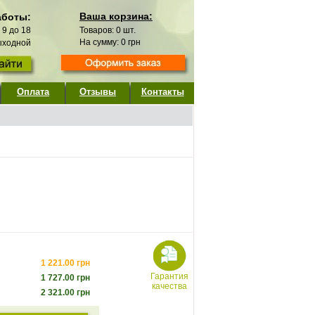
Ваша корзина:
аботы:
с 9 до 18
Товаров:
0
шт.
На сумму:
0
грн
выходной
Оплата
Отзывы
Контакты
1 221.00
грн
Гарантия
1 727.00
грн
качества
2 321.00
грн