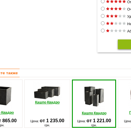
От
Оч
Уд
Н
Аб
те также
Кашпо Квадро
 Квадро
Кашпо Квадро
т 865.00
от 1 235.00
от 1 221.00
Цена:
Цена:
Цен
грн.
грн.
грн.