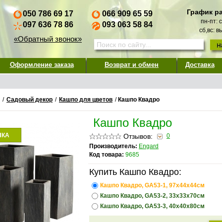
График р
050 786 69 17
066 909 65 59
пн-пт: 
097 636 78 86
093 063 58 84
сб,вс: 
«Обратный звонок»
Оформление заказа
Возврат и обмен
Доставка
/
Садовый декор
/
Кашпо для цветов
/
Кашпо Квадро
Кашпо Квадро
НКА
Отзывов:
0
Производитель:
Engard
Код товара:
9685
Купить Кашпо Квадро:
Кашпо Квадро, GA53-1, 97х44х44см
Кашпо Квадро, GA53-2, 33х33х70см
Кашпо Квадро, GA53-3, 40х40х80см