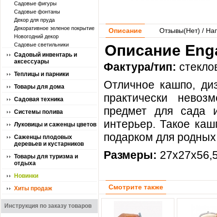
Садовые фигуры
Садовые фонтаны
Декор для пруда
Декоративное зеленое покрытие
Описание
Отзывы(
Нет
) / На
Новогодний декор
Садовые светильники
Описание Enga
Садовый инвентарь и
аксессуары
Фактура/тип:
стекло
Теплицы и парники
Отличное кашпо, диз
Товары для дома
практически невоз
Садовая техника
предмет для сада 
Системы полива
интерьер. Такое каш
Луковицы и саженцы цветов
подарком для родных
Саженцы плодовых
деревьев и кустарников
Размеры:
27x27x56,5
Товары для туризма и
отдыха
Новинки
Смотрите также
Хиты продаж
Инструкция по заказу товаров