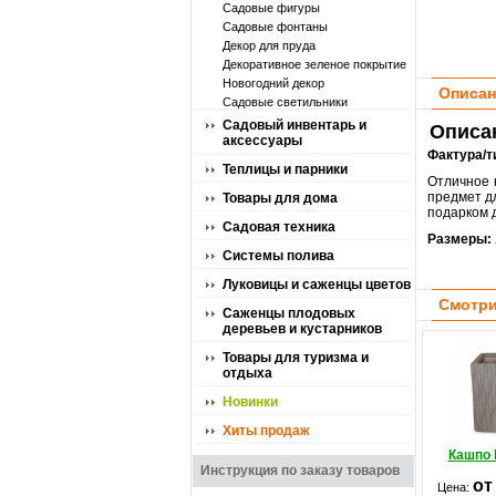
Садовые фигуры
Садовые фонтаны
Декор для пруда
Декоративное зеленое покрытие
Новогодний декор
Описан
Садовые светильники
Садовый инвентарь и
Описан
аксессуары
Фактура/т
Теплицы и парники
Отличное 
предмет д
Товары для дома
подарком 
Садовая техника
Размеры:
Системы полива
Луковицы и саженцы цветов
Смотри
Саженцы плодовых
деревьев и кустарников
Товары для туризма и
отдыха
Новинки
Хиты продаж
Кашпо 
Инструкция по заказу товаров
от
Цена: