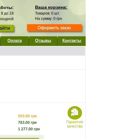
Ваша корзина:
аботы:
с 9 до 18
Товаров:
0
шт.
На сумму:
0
грн
выходной
Оплата
Отзывы
Контакты
503.00
грн
Гарантия
783.00
грн
качества
1 277.00
грн