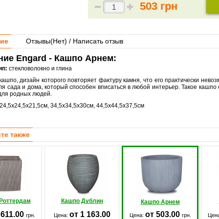
503 грн
ие
Отзывы(
Нет
) / Написать отзыв
ие Engard - Кашпо Арнем:
ип:
стекловолокно и глина
кашпо, дизайн которого повторяет фактуру камня, что его практически нево
ля сада и дома, который способен вписаться в любой интерьер. Такое кашп
для родных людей.
24,5x24,5x21,5см, 34,5x34,5x30см, 44,5x44,5x37,5см
те также
Роттердам
Кашпо Дублин
Кашпо Арнем
 611.00
от 1 163.00
от 503.00
грн.
Цена:
Цена:
грн.
Цен