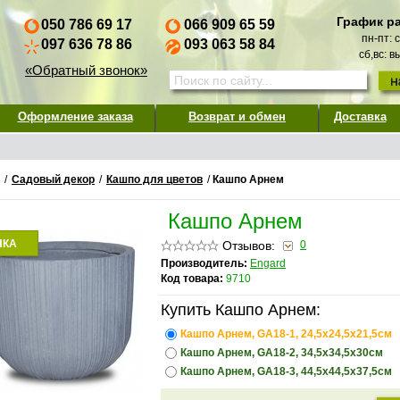
График р
050 786 69 17
066 909 65 59
пн-пт: 
097 636 78 86
093 063 58 84
сб,вс: 
«Обратный звонок»
Оформление заказа
Возврат и обмен
Доставка
/
Садовый декор
/
Кашпо для цветов
/
Кашпо Арнем
Кашпо Арнем
НКА
Отзывов:
0
Производитель:
Engard
Код товара:
9710
Купить Кашпо Арнем:
Кашпо Арнем, GA18-1, 24,5x24,5x21,5см
Кашпо Арнем, GA18-2, 34,5x34,5x30см
Кашпо Арнем, GA18-3, 44,5x44,5x37,5см