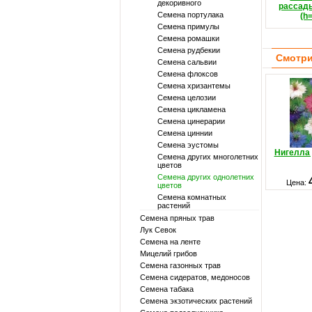
декоривного
рассады
Семена портулака
(h
Семена примулы
Семена ромашки
Семена рудбекии
Смотри
Семена сальвии
Семена флоксов
Семена хризантемы
Семена целозии
Семена цикламена
Семена цинерарии
Семена циннии
Семена эустомы
Нигелла
Семена других многолетних
цветов
Семена других однолетних
Цена:
цветов
Семена комнатных
растений
Семена пряных трав
Лук Севок
Семена на ленте
Мицелий грибов
Семена газонных трав
Семена сидератов, медоносов
Семена табака
Семена экзотических растений