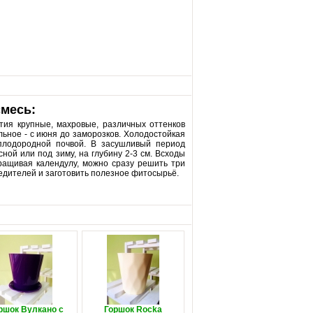
смесь:
етия крупные, махровые, различных оттенков
льное - с июня до заморозков. Холодостойкая
, плодородной почвой. В засушливый период
ной или под зиму, на глубину 2-3 см. Всходы
ращивая календулу, можно сразу решить три
едителей и заготовить полезное фитосырьё.
ршок Вулкано с
Горшок Rocka