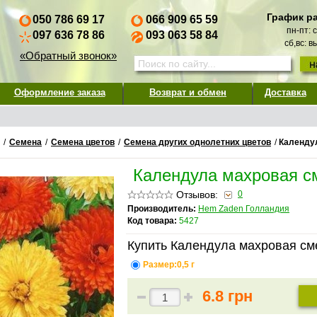
График р
050 786 69 17
066 909 65 59
пн-пт: 
097 636 78 86
093 063 58 84
сб,вс: 
«Обратный звонок»
Оформление заказа
Возврат и обмен
Доставка
/
Семена
/
Семена цветов
/
Семена других однолетних цветов
/
Календу
Календула махровая с
Отзывов:
0
Производитель:
Hem Zaden Голландия
Код товара:
5427
Купить Календула махровая см
Размер:0,5 г
6.8 грн