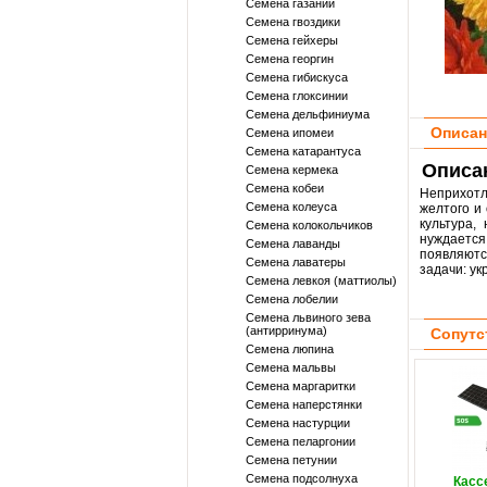
Семена газании
Семена гвоздики
Семена гейхеры
Семена георгин
Семена гибискуса
Семена глоксинии
Семена дельфиниума
Описан
Семена ипомеи
Семена катарантуса
Описан
Семена кермека
Семена кобеи
Неприхотл
Семена колеуса
желтого и
культура,
Семена колокольчиков
нуждается 
Семена лаванды
появляютс
Семена лаватеры
задачи: у
Семена левкоя (маттиолы)
Семена лобелии
Семена львиного зева
(антирринума)
Сопутс
Семена люпина
Семена мальвы
Семена маргаритки
Семена наперстянки
Семена настурции
Семена пеларгонии
Семена петунии
Семена подсолнуха
Касс