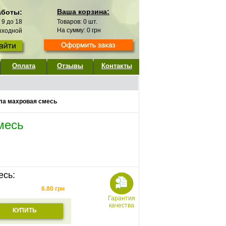
Ваша корзина:
аботы:
с 9 до 18
Товаров:
0
шт.
На сумму:
0
грн
выходной
Оплата
Отзывы
Контакты
ла махровая смесь
месь
есь:
6.80
грн
Гарантия
качества
КУПИТЬ