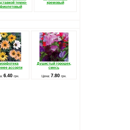
дставкой темно-
кремовый
фиолетовый
морфотека
Душистый горошек,
ннее ассорти
смесь
6.40
7.80
а:
грн.
Цена:
грн.