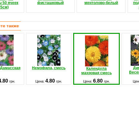
 50 ячеек
фисташковый
ментолово-белый
по
=5см)
те также
 Дамасская
Немофила, смесь
Ди
Календула
Весе
махровая смесь
4.80
4.80
6.80
грн.
Цена:
грн.
Цена:
грн.
Цен