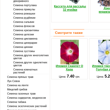
декоривного
Семена портулака
Кассета для рассады
Дре
Семена примулы
32 ячейки
керамз
Семена ромашки
Семена рудбекии
Семена сальвии
Семена флоксов
Семена хризантемы
Смотрите также
Семена целозии
Семена цикламена
Семена цинерарии
Семена циннии
Семена эустомы
Семена других многолетних
цветов
Семена других однолетних
цветов
Ипомея Скарлет О
Ипомея тре
Хара
Голубая 
Семена комнатных
растений
7.40
5.
Цена:
грн.
Цена:
Семена пряных трав
Лук Севок
Семена на ленте
Мицелий грибов
Семена газонных трав
Семена сидератов, медоносов
Семена табака
Семена экзотических растений