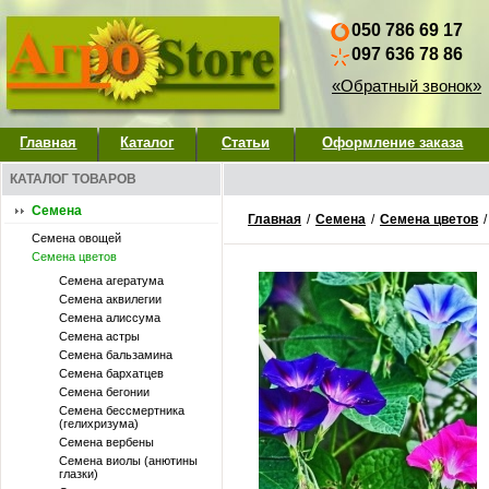
050 786 69 17
097 636 78 86
«Обратный звонок»
Главная
Каталог
Статьи
Оформление заказа
КАТАЛОГ ТОВАРОВ
Семена
Главная
/
Семена
/
Семена цветов
Семена овощей
Семена цветов
Семена агератума
Семена аквилегии
Семена алиссума
Семена астры
Семена бальзамина
Семена бархатцев
Семена бегонии
Семена бессмертника
(гелихризума)
Семена вербены
Семена виолы (анютины
глазки)