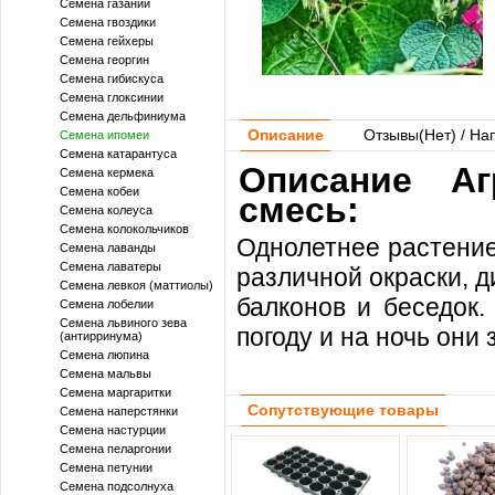
Семена газании
Семена гвоздики
Семена гейхеры
Семена георгин
Семена гибискуса
Семена глоксинии
Семена дельфиниума
Описание
Отзывы(
Нет
) / На
Семена ипомеи
Семена катарантуса
Описание Аг
Семена кермека
Семена кобеи
смесь:
Семена колеуса
Семена колокольчиков
Однолетнее растение
Семена лаванды
Семена лаватеры
различной окраски, 
Семена левкоя (маттиолы)
балконов и беседок.
Семена лобелии
Семена львиного зева
погоду и на ночь они
(антирринума)
Семена люпина
Семена мальвы
Семена маргаритки
Сопутствующие товары
Семена наперстянки
Семена настурции
Семена пеларгонии
Семена петунии
Семена подсолнуха