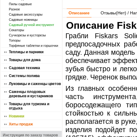
Пилы садовые
Разное
Описание
Отзывы(
Нет
) / На
Садовые аксессуары
Садовые ножницы
Описание Fiska
Садовый ручной инструмент
Секаторы
Грабли Fiskars So
Сучкорезы и кусторезы
Топоры
предпосадочных раб
Торфяные таблетки и горшочки
саду. Данная модель
Теплицы и парники
обеспечивает эффект
Товары для дома
зубья быстро и легк
Садовая техника
грядке. Черенок выпо
Системы полива
Луковицы и саженцы цветов
Из главных особенн
Саженцы плодовых
часть инструмент
деревьев и кустарников
боросодежащего тип
Товары для туризма и
отдыха
стойкостью к сильн
Новинки
располагается в рук
Хиты продаж
изделия подойдет по
Инструкция по заказу товаров