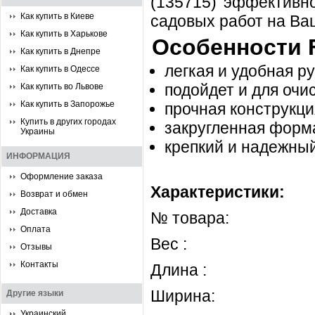
(135715) эффективн
Как купить в Киеве
садовых работ на Ваш
Как купить в Харькове
Особенности Fi
Как купить в Днепре
легкая и удобная р
Как купить в Одессе
подойдет и для очи
Как купить во Львове
Как купить в Запорожье
прочная конструкци
Купить в других городах
закругленная форма
Украины
крепкий и надежный
ИНФОРМАЦИЯ
Оформление заказа
Характеристики:
Возврат и обмен
Доставка
№ товара: 
Оплата
Вес : 6
Отзывы
Контакты
Длина : 1
Ширина: 3
Другие языки
Украинский