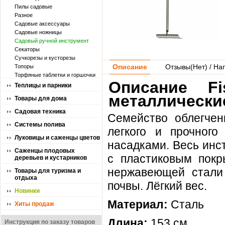
Пилы садовые
Разное
Садовые аксессуары
Садовые ножницы
Садовый ручной инструмент
Секаторы
Сучкорезы и кусторезы
Описание
Отзывы(
Нет
) / На
Топоры
Торфяные таблетки и горшочки
Описание Fi
Теплицы и парники
металлические
Товары для дома
Садовая техника
Семейство облегчен
Системы полива
легкого и прочног
Луковицы и саженцы цветов
насадками. Весь инс
Саженцы плодовых
с пластиковым покр
деревьев и кустарников
нержавеющей стали
Товары для туризма и
отдыха
почвы. Лёгкий вес.
Новинки
Материал:
Сталь
Хиты продаж
Длина:
153 см.
Инструкция по заказу товаров