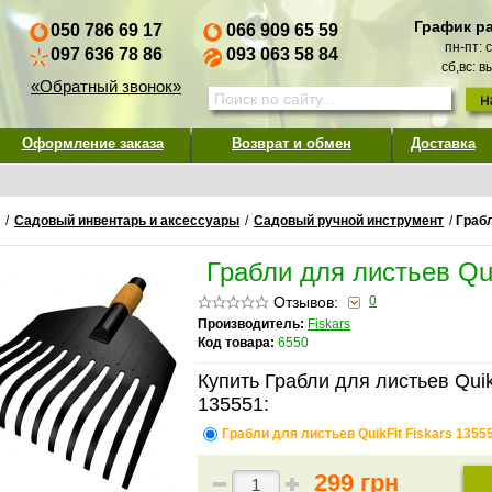
График р
050 786 69 17
066 909 65 59
пн-пт: 
097 636 78 86
093 063 58 84
сб,вс: 
«Обратный звонок»
Оформление заказа
Возврат и обмен
Доставка
/
Садовый инвентарь и аксессуары
/
Садовый ручной инструмент
/
Грабл
Грабли для листьев Qui
Отзывов:
0
Производитель:
Fiskars
Код товара:
6550
Купить Грабли для листьев QuikF
135551:
Грабли для листьев QuikFit Fiskars 1355
299 грн