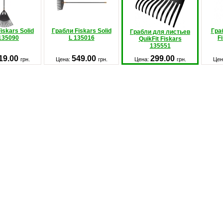
iskars Solid
Грабли Fiskars Solid
Гра
Грабли для листьев
135090
L 135016
F
QuikFit Fiskars
135551
19.00
549.00
299.00
грн.
Цена:
грн.
Цена:
грн.
Цен