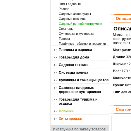
Пилы садовые
Разное
Садовые аксессуары
Описан
Садовые ножницы
Садовый ручной инструмент
Описан
Секаторы
Сучкорезы и кусторезы
Малые гра
Топоры
конструкц
позволяет 
Торфяные таблетки и горшочки
Теплицы и парники
Материал
Длина:
320
Товары для дома
Ширина:
2
Садовая техника
Вес:
170 г.
Системы полива
Количеств
Луковицы и саженцы цветов
Ручка:
нет
Саженцы плодовых
деревьев и кустарников
Тип:
для л
Товары для туризма и
отдыха
Смотри
Новинки
Хиты продаж
Инструкция по заказу товаров