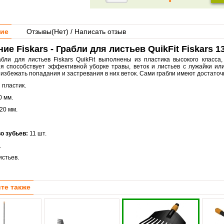
ие
Отзывы(
Нет
) / Написать отзыв
ие Fiskars - Грабли для листьев QuikFit Fiskars 1
бли для листьев Fiskars QuikFit выполнены из пластика высокого класса,
ия способствует эффективной уборке травы, веток и листьев с лужайки ил
избежать попадания и застревания в них веток. Сами грабли имеют достаточ
:
пластик.
 мм.
20 мм.
о зубьев:
11 шт.
.
истьев.
те также