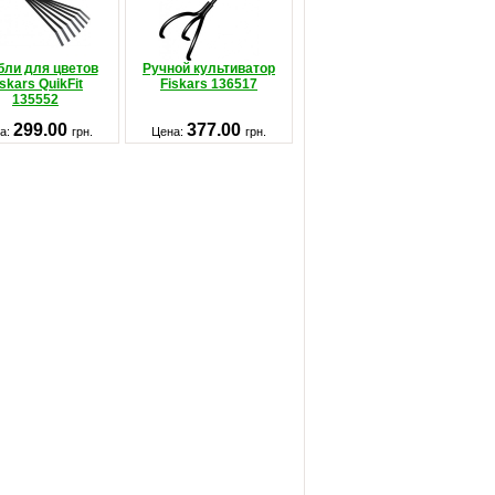
бли для цветов
Ручной культиватор
iskars QuikFit
Fiskars 136517
135552
299.00
377.00
а:
грн.
Цена:
грн.