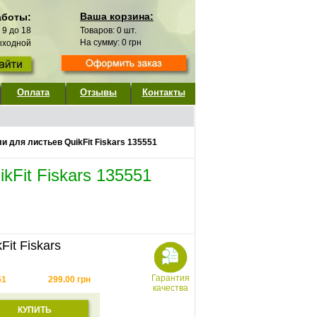
Ваша корзина:
аботы:
с 9 до 18
Товаров:
0
шт.
На сумму:
0
грн
выходной
Оплата
Отзывы
Контакты
и для листьев QuikFit Fiskars 135551
kFit Fiskars 135551
it Fiskars
Гарантия
51
299.00
грн
качества
КУПИТЬ