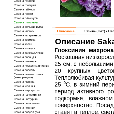
Семена газании
Семена гвоздики
Семена гейхеры
Семена георгин
Семена гибискуса
Семена глоксинии
Семена дельфиниума
Описание
Отзывы(
Нет
) / На
Семена ипомеи
Семена катарантуса
Описание Saka
Семена кермека
Семена кобеи
Семена колеуса
Глоксиния махрова 
Семена колокольчиков
Роскошная низкоросл
Семена лаванды
Семена лаватеры
25 см, с небольшими
Семена левкоя (маттиолы)
20 крупных цветов
Семена лобелии
Семена львиного зева
Теплолюбивая культу
(антирринума)
Семена люпина
25 ⁰С, в зимний пер
Семена мальвы
период активного р
Семена маргаритки
Семена наперстянки
подкормке, влажно
Семена настурции
Семена пеларгонии
поверхностно. Посад
Семена петунии
ставят в теплое, све
Семена подсолнуха