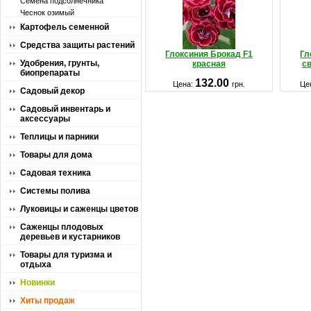
Семена подсолнечника
Чеснок озимый
Картофель семенной
Средства защиты растений
Глоксиния Брокад F1
Гл
Удобрения, грунты,
красная
с
биопрепараты
132.00
Цена:
грн.
Це
Садовый декор
Садовый инвентарь и
аксессуары
Теплицы и парники
Товары для дома
Садовая техника
Системы полива
Луковицы и саженцы цветов
Саженцы плодовых
деревьев и кустарников
Товары для туризма и
отдыха
Новинки
Хиты продаж