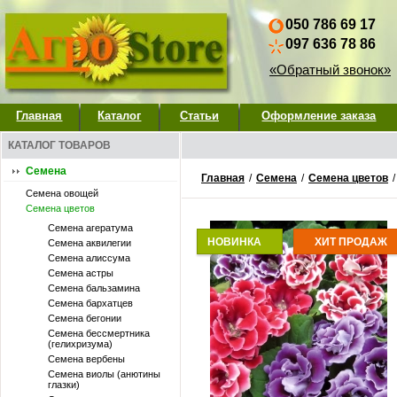
050 786 69 17
097 636 78 86
«Обратный звонок»
Главная
Каталог
Статьи
Оформление заказа
КАТАЛОГ ТОВАРОВ
Семена
Главная
/
Семена
/
Семена цветов
Семена овощей
Семена цветов
Семена агератума
НОВИНКА
ХИТ ПРОДАЖ
Семена аквилегии
Семена алиссума
Семена астры
Семена бальзамина
Семена бархатцев
Семена бегонии
Семена бессмертника
(гелихризума)
Семена вербены
Семена виолы (анютины
глазки)