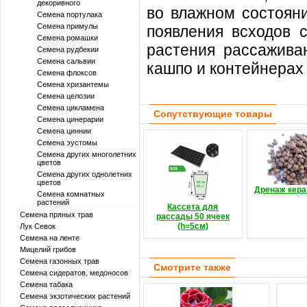
декоривного
во влажном состояни
Семена портулака
Семена примулы
появления всходов 
Семена ромашки
растения рассажива
Семена рудбекии
Семена сальвии
кашпо и контейнерах 
Семена флоксов
Семена хризантемы
Семена целозии
Семена цикламена
Сопутствующие товары
Семена цинерарии
Семена циннии
Семена эустомы
Семена других многолетних
цветов
Семена других однолетних
цветов
Дренаж кер
Семена комнатных
растений
Кассета для
Семена пряных трав
рассады 50 ячеек
(h=5см)
Лук Севок
Семена на ленте
Мицелий грибов
Семена газонных трав
Смотрите также
Семена сидератов, медоносов
Семена табака
Семена экзотических растений