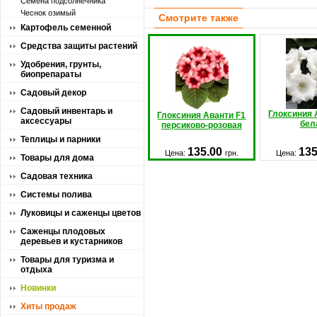
Семена подсолнечника
Чеснок озимый
Смотрите также
Картофель семенной
Средства защиты растений
Удобрения, грунты,
биопрепараты
Садовый декор
Садовый инвентарь и
Глоксиния 
Глоксиния Аванти F1
аксессуары
бел
персиково-розовая
Теплицы и парники
135.00
13
Цена:
грн.
Цена:
Товары для дома
Садовая техника
Системы полива
Луковицы и саженцы цветов
Саженцы плодовых
деревьев и кустарников
Товары для туризма и
отдыха
Новинки
Хиты продаж