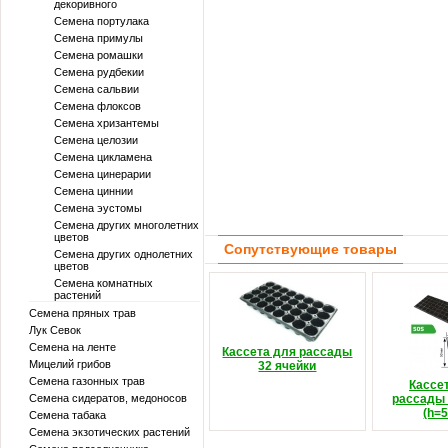
декоривного
Семена портулака
Семена примулы
Семена ромашки
Семена рудбекии
Семена сальвии
Семена флоксов
Семена хризантемы
Семена целозии
Семена цикламена
Семена цинерарии
Семена циннии
Семена эустомы
Семена других многолетних
цветов
Сопутствующие товары
Семена других однолетних
цветов
Семена комнатных
растений
Семена пряных трав
Лук Севок
Семена на ленте
Кассета для рассады
Мицелий грибов
32 ячейки
Семена газонных трав
Кассе
Семена сидератов, медоносов
рассады 
(h=
Семена табака
Семена экзотических растений