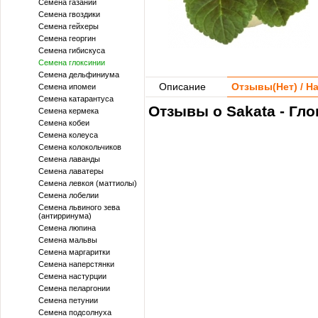
Семена газании
Семена гвоздики
Семена гейхеры
Семена георгин
Семена гибискуса
Семена глоксинии
Семена дельфиниума
Описание
Отзывы(
Нет
) / 
Семена ипомеи
Семена катарантуса
Отзывы о Sakata - Гл
Семена кермека
Семена кобеи
Семена колеуса
Семена колокольчиков
Семена лаванды
Семена лаватеры
Семена левкоя (маттиолы)
Семена лобелии
Семена львиного зева
(антирринума)
Семена люпина
Семена мальвы
Семена маргаритки
Семена наперстянки
Семена настурции
Семена пеларгонии
Семена петунии
Семена подсолнуха