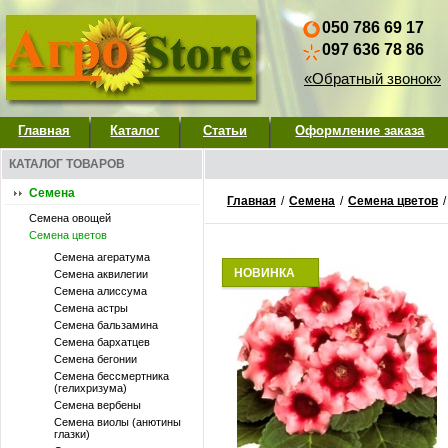
050 786 69 17
097 636 78 86
«Обратный звонок»
Главная
Каталог
Статьи
Оформление заказа
КАТАЛОГ ТОВАРОВ
Семена
Главная
/
Семена
/
Семена цветов
Семена овощей
Семена цветов
Семена агератума
НОВИНКА
Семена аквилегии
Семена алиссума
Семена астры
Семена бальзамина
Семена бархатцев
Семена бегонии
Семена бессмертника
(гелихризума)
Семена вербены
Семена виолы (анютины
глазки)