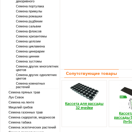
декоривного
Семена портулака
Семена примулы
Семена ромашки
Семена рудбекии
Семена сальвии
Семена флоксов
Семена хризантемы
Семена целозии
Семена цикламена
Семена цинерарии
Семена циннии
Семена эустомы
Семена других многолетних
цветов
Сопутствующие товары
Семена других однолетних
цветов
Семена комнатных
растений
Семена пряных трав
Лук Севок
Семена на ленте
Кассета для рассады
Мицелий грибов
32 ячейки
Семена газонных трав
Кассет
Семена сидератов, медоносов
рассады 5
(h=5
Семена табака
Семена экзотических растений