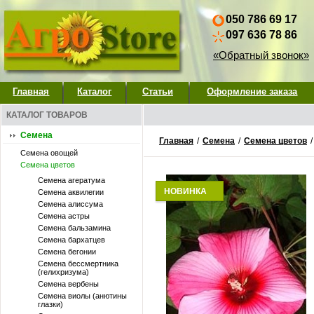
050 786 69 17
097 636 78 86
«Обратный звонок»
Главная
Каталог
Статьи
Оформление заказа
КАТАЛОГ ТОВАРОВ
Семена
Главная
/
Семена
/
Семена цветов
Семена овощей
Семена цветов
Семена агератума
НОВИНКА
Семена аквилегии
Семена алиссума
Семена астры
Семена бальзамина
Семена бархатцев
Семена бегонии
Семена бессмертника
(гелихризума)
Семена вербены
Семена виолы (анютины
глазки)