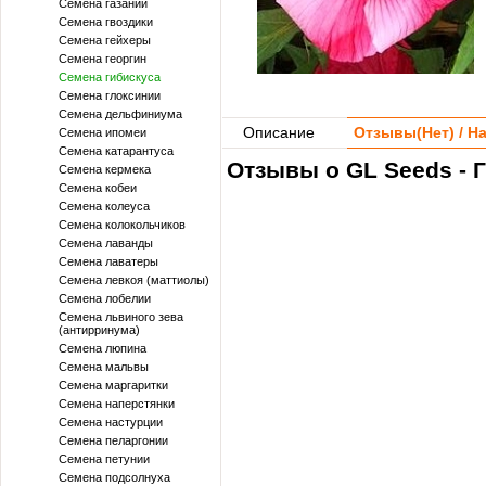
Семена газании
Семена гвоздики
Семена гейхеры
Семена георгин
Семена гибискуса
Семена глоксинии
Семена дельфиниума
Описание
Отзывы(
Нет
) / 
Семена ипомеи
Семена катарантуса
Отзывы о GL Seeds - 
Семена кермека
Семена кобеи
Семена колеуса
Семена колокольчиков
Семена лаванды
Семена лаватеры
Семена левкоя (маттиолы)
Семена лобелии
Семена львиного зева
(антирринума)
Семена люпина
Семена мальвы
Семена маргаритки
Семена наперстянки
Семена настурции
Семена пеларгонии
Семена петунии
Семена подсолнуха