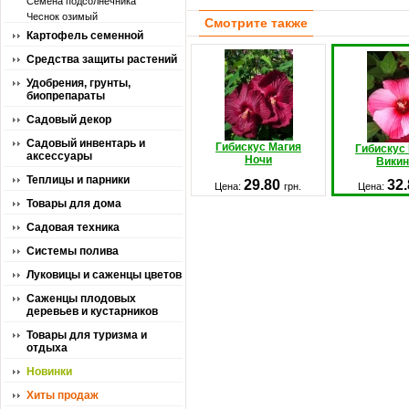
Семена подсолнечника
Чеснок озимый
Смотрите также
Картофель семенной
Средства защиты растений
Удобрения, грунты,
биопрепараты
Садовый декор
Садовый инвентарь и
Гибискус Магия
Гибискус
аксессуары
Ночи
Викин
Теплицы и парники
29.80
32
Цена:
грн.
Цена:
Товары для дома
Садовая техника
Системы полива
Луковицы и саженцы цветов
Саженцы плодовых
деревьев и кустарников
Товары для туризма и
отдыха
Новинки
Хиты продаж