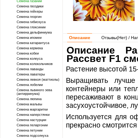
Семена газании
Семена гвоздики
Семена гейхеры
Семена георгин
Семена гибискуса
Семена глоксинии
Семена дельфиниума
Описание
Отзывы(
Нет
) / На
Семена ипомеи
Семена катарантуса
Описание Pa
Семена кермека
Семена кобеи
Рассвет F1 см
Семена колеуса
Семена колокольчиков
Растение высотой 15
Семена лаванды
Семена лаватеры
Выращивать лучше
Семена левкоя (маттиолы)
Семена лобелии
контейнеры или тепл
Семена львиного зева
(антирринума)
пересаживают в конц
Семена люпина
засухоустойчивое, лу
Семена мальвы
Семена маргаритки
Семена наперстянки
Используется для оф
Семена настурции
прекрасно смотрится 
Семена пеларгонии
Семена петунии
Семена подсолнуха