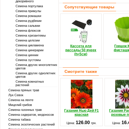
декоривного
Семена портулака
Сопутствующие товары
Семена примулы
Семена ромашки
Семена рудбекии
Семена сальвии
Семена флоксов
Семена хризантемы
Семена целозии
Семена цикламена
Кассета для
Горшок 
рассады 50 ячеек
фисташ
Семена цинерарии
(h=5см)
Семена циннии
Семена эустомы
Семена других многолетних
цветов
Смотрите также
Семена других однолетних
цветов
Семена комнатных
растений
Семена пряных трав
Лук Севок
Семена на ленте
Мицелий грибов
Семена газонных трав
Газания Нью Дей F1
Газания Ра
красная
розовые п
Семена сидератов, медоносов
Семена табака
126.00
16
Цена:
грн.
Цена:
Семена экзотических растений