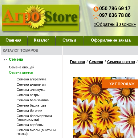
050 786 69 17
097 636 78 86
«Обратный звонок»
Главная
Каталог
Статьи
Оформление заказа
КАТАЛОГ ТОВАРОВ
Семена
Главная
/
Семена
/
Семена цветов
Семена овощей
Семена цветов
Семена агератума
ХИТ ПРОДАЖ
Семена аквилегии
Семена алиссума
Семена астры
Семена бальзамина
Семена бархатцев
Семена бегонии
Семена бессмертника
(гелихризума)
Семена вербены
Семена виолы (анютины
глазки)