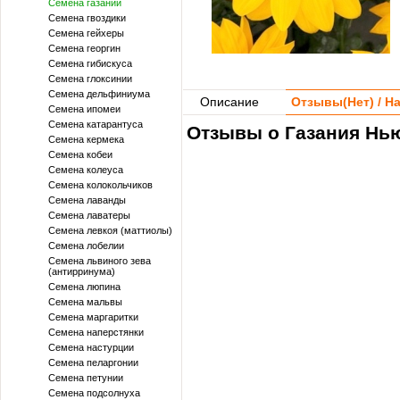
Семена газании
Семена гвоздики
Семена гейхеры
Семена георгин
Семена гибискуса
Семена глоксинии
Семена дельфиниума
Описание
Отзывы(
Нет
) / 
Семена ипомеи
Семена катарантуса
Отзывы о Газания Нью
Семена кермека
Семена кобеи
Семена колеуса
Семена колокольчиков
Семена лаванды
Семена лаватеры
Семена левкоя (маттиолы)
Семена лобелии
Семена львиного зева
(антирринума)
Семена люпина
Семена мальвы
Семена маргаритки
Семена наперстянки
Семена настурции
Семена пеларгонии
Семена петунии
Семена подсолнуха