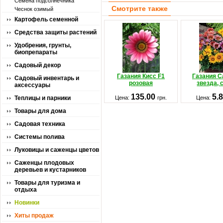
Семена подсолнечника
Смотрите также
Чеснок озимый
Картофель семенной
Средства защиты растений
Удобрения, грунты,
биопрепараты
Садовый декор
Газания Кисс F1
Газания С
Садовый инвентарь и
розовая
звезда, 
аксессуары
135.00
5.
Теплицы и парники
Цена:
грн.
Цена:
Товары для дома
Садовая техника
Системы полива
Луковицы и саженцы цветов
Саженцы плодовых
деревьев и кустарников
Товары для туризма и
отдыха
Новинки
Хиты продаж