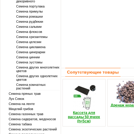
декоривного
Семена портулака
Семена примулы
Семена ромашки
Семена рудбекии
Семена сальвии
Семена флоксов
Семена хризантемы
Семена целозии
Семена цикламена
Семена цинерарии
Семена циннии
Семена эустомы
Семена других многолетних
цветов
Сопутствующие товары
Семена других однолетних
цветов
Семена комнатных
растений
Семена пряных трав
Лук Севок
Семена на ленте
Дренаж кер
Мицелий грибов
Кассета для
Семена газонных трав
рассады 50 ячеек
Семена сидератов, медоносов
(h=5см)
Семена табака
Семена экзотических растений