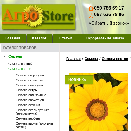
050 786 69 17
097 636 78 86
«Обратный звонок»
Главная
Каталог
Статьи
Оформление заказа
КАТАЛОГ ТОВАРОВ
Семена
Главная
/
Семена
/
Семена цветов
Семена овощей
Семена цветов
Семена агератума
НОВИНКА
Семена аквилегии
Семена алиссума
Семена астры
Семена бальзамина
Семена бархатцев
Семена бегонии
Семена бессмертника
(гелихризума)
Семена вербены
Семена виолы (анютины
глазки)