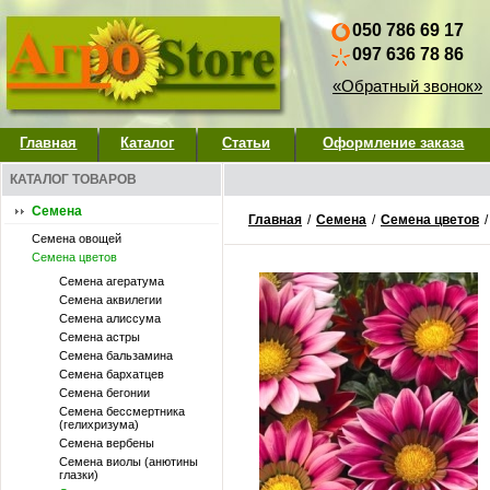
050 786 69 17
097 636 78 86
«Обратный звонок»
Главная
Каталог
Статьи
Оформление заказа
КАТАЛОГ ТОВАРОВ
Семена
Главная
/
Семена
/
Семена цветов
Семена овощей
Семена цветов
Семена агератума
Семена аквилегии
Семена алиссума
Семена астры
Семена бальзамина
Семена бархатцев
Семена бегонии
Семена бессмертника
(гелихризума)
Семена вербены
Семена виолы (анютины
глазки)