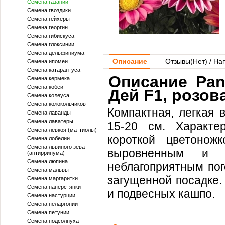
Семена газании
Семена гвоздики
Семена гейхеры
Семена георгин
Семена гибискуса
Семена глоксинии
Семена дельфиниума
Описание
Отзывы(
Нет
) / На
Семена ипомеи
Семена катарантуса
Описание Pan
Семена кермека
Семена кобеи
Дей F1, розов
Семена колеуса
Семена колокольчиков
Компактная, легкая 
Семена лаванды
Семена лаватеры
15-20 см. Характе
Семена левкоя (маттиолы)
короткой цветонож
Семена лобелии
Семена львиного зева
выровненным и д
(антирринума)
Семена люпина
неблагоприятным по
Семена мальвы
загущенной посадке.
Семена маргаритки
Семена наперстянки
и подвесных кашпо.
Семена настурции
Семена пеларгонии
Семена петунии
Семена подсолнуха