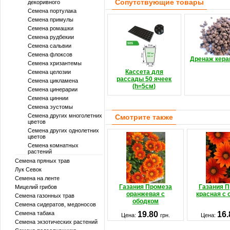
Сопутствующие товары
декоривного
Семена портулака
Семена примулы
Семена ромашки
Семена рудбекии
Семена сальвии
Семена флоксов
Дренаж кер
Семена хризантемы
Кассета для
Семена целозии
рассады 50 ячеек
Семена цикламена
(h=5см)
Семена цинерарии
Семена циннии
Семена эустомы
Семена других многолетних
Смотрите также
цветов
Семена других однолетних
цветов
Семена комнатных
растений
Семена пряных трав
Лук Севок
Семена на ленте
Газания Промеза
Газания 
Мицелий грибов
оранжевая с
красная с
Семена газонных трав
ободком
Семена сидератов, медоносов
Семена табака
19.80
16
Цена:
грн.
Цена:
Семена экзотических растений