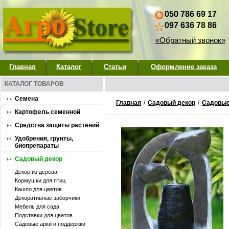
050 786 69 17
097 636 78 86
«Обратный звонок»
Главная
Каталог
Статьи
Оформление заказа
КАТАЛОГ ТОВАРОВ
Семена
Главная
/
Садовый декор
/
Садовые
Картофель семенной
Средства защиты растений
Удобрения, грунты,
биопрепараты
Садовый декор
Декор из дерева
Кормушки для птиц
Кашпо для цветов
Декоративные заборчики
Мебель для сада
Подставки для цветов
Садовые арки и поддержки