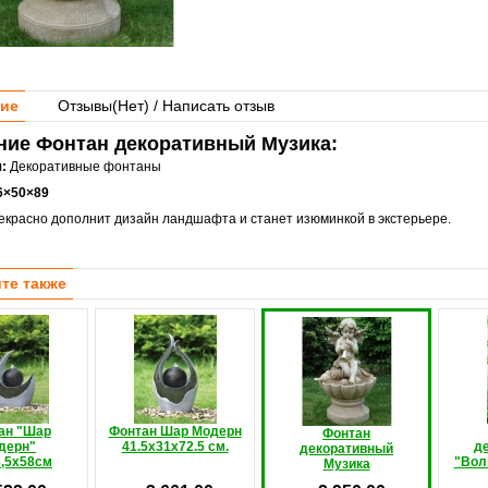
ие
Отзывы(
Нет
) / Написать отзыв
ние Фонтан декоративный Музика:
:
Декоративные фонтаны
6×50×89
екрасно дополнит дизайн ландшафта и станет изюминкой в экстерьере.
те также
ан "Шар
Фонтан Шар Модерн
Фонтан
дерн"
41.5х31х72.5 см.
д
декоративный
3,5х58см
"Вол
Музика