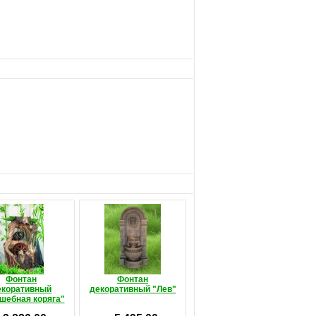
Фонтан
Фонтан
екоративный
декоративный "Лев"
шебная коряга"