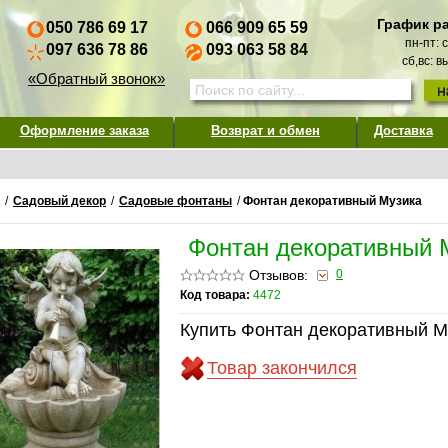
График р
050 786 69 17
066 909 65 59
пн-пт: 
097 636 78 86
093 063 58 84
сб,вс: 
«Обратный звонок»
Оформление заказа
Возврат и обмен
Доставка
/
Садовый декор
/
Садовые фонтаны
/
Фонтан декоративный Музика
Фонтан декоративный 
Отзывов:
0
Код товара:
4472
Купить Фонтан декоративный М
Товар закончился