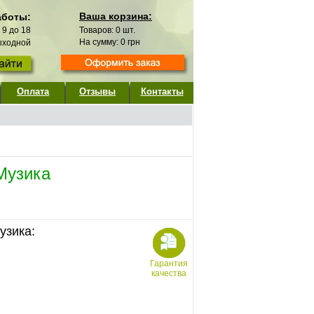
Ваша корзина:
аботы:
с 9 до 18
Товаров:
0
шт.
На сумму:
0
грн
выходной
Оплата
Отзывы
Контакты
Музика
узика:
Гарантия
качества