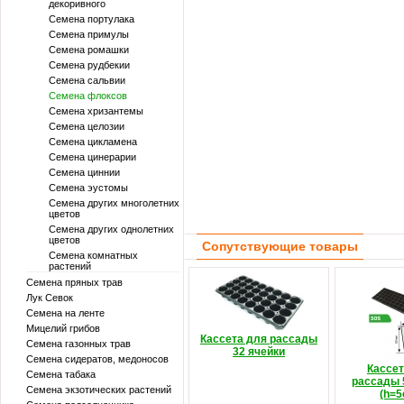
декоривного
Семена портулака
Семена примулы
Семена ромашки
Семена рудбекии
Семена сальвии
Семена флоксов
Семена хризантемы
Семена целозии
Семена цикламена
Семена цинерарии
Семена циннии
Семена эустомы
Семена других многолетних
цветов
Семена других однолетних
цветов
Сопутствующие товары
Семена комнатных
растений
Семена пряных трав
Лук Севок
Семена на ленте
Мицелий грибов
Кассета для рассады
Семена газонных трав
32 ячейки
Семена сидератов, медоносов
Кассет
Семена табака
рассады 
Семена экзотических растений
(h=5