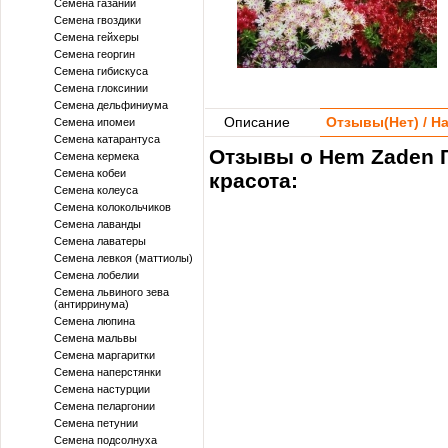
Семена газании
Семена гвоздики
Семена гейхеры
Семена георгин
Семена гибискуса
Семена глоксинии
Семена дельфиниума
Описание
Отзывы(
Нет
) / 
Семена ипомеи
Семена катарантуса
Отзывы о Hem Zaden 
Семена кермека
Семена кобеи
красота:
Семена колеуса
Семена колокольчиков
Семена лаванды
Семена лаватеры
Семена левкоя (маттиолы)
Семена лобелии
Семена львиного зева
(антирринума)
Семена люпина
Семена мальвы
Семена маргаритки
Семена наперстянки
Семена настурции
Семена пеларгонии
Семена петунии
Семена подсолнуха