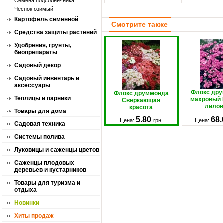
Семена подсолнечника
Чеснок озимый
Картофель семенной
Смотрите также
Средства защиты растений
Удобрения, грунты,
биопрепараты
Садовый декор
Садовый инвентарь и
аксессуары
Флокс др
Флокс друммонда
Теплицы и парники
махровый 
Сверкающая
лило
красота
Товары для дома
5.80
68
Цена:
грн.
Цена:
Садовая техника
Системы полива
Луковицы и саженцы цветов
Саженцы плодовых
деревьев и кустарников
Товары для туризма и
отдыха
Новинки
Хиты продаж