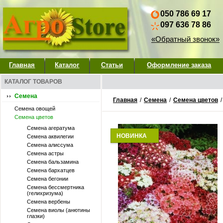
050 786 69 17
097 636 78 86
«Обратный звонок»
Главная
Каталог
Статьи
Оформление заказа
КАТАЛОГ ТОВАРОВ
Семена
Главная
/
Семена
/
Семена цветов
Семена овощей
Семена цветов
Семена агератума
НОВИНКА
Семена аквилегии
Семена алиссума
Семена астры
Семена бальзамина
Семена бархатцев
Семена бегонии
Семена бессмертника
(гелихризума)
Семена вербены
Семена виолы (анютины
глазки)