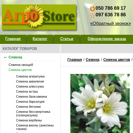
050 786 69 17
097 636 78 86
«Обратный звонок»
Главная
Каталог
Статьи
Оформление заказа
КАТАЛОГ ТОВАРОВ
Семена
Главная
/
Семена
/
Семена цветов
Семена овощей
Семена цветов
Семена агератума
Семена аквилегии
Семена алиссума
Семена астры
Семена бальзамина
Семена бархатцев
Семена бегонии
Семена бессмертника
(гелихризума)
Семена вербены
Семена виолы (анютины
глазки)