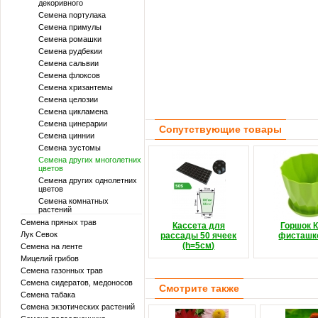
декоривного
Семена портулака
Семена примулы
Семена ромашки
Семена рудбекии
Семена сальвии
Семена флоксов
Семена хризантемы
Семена целозии
Семена цикламена
Семена цинерарии
Сопутствующие товары
Семена циннии
Семена эустомы
Семена других многолетних
цветов
Семена других однолетних
цветов
Семена комнатных
растений
Семена пряных трав
Кассета для
Горшок 
Лук Севок
рассады 50 ячеек
фисташк
(h=5см)
Семена на ленте
Мицелий грибов
Семена газонных трав
Семена сидератов, медоносов
Смотрите также
Семена табака
Семена экзотических растений