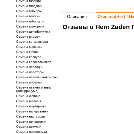
Семена газании
Семена гвоздики
Семена гейхеры
Описание
Отзывы(
Нет
) / 
Семена георгин
Семена гибискуса
Отзывы о Hem Zaden Г
Семена глоксинии
Семена дельфиниума
Семена ипомеи
Семена катарантуса
Семена кермека
Семена кобеи
Семена колеуса
Семена колокольчиков
Семена лаванды
Семена лаватеры
Семена левкоя (маттиолы)
Семена лобелии
Семена львиного зева
(антирринума)
Семена люпина
Семена мальвы
Семена маргаритки
Семена наперстянки
Семена настурции
Семена пеларгонии
Семена петунии
Семена подсолнуха