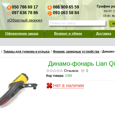
График р
050 786 69 17
066 909 65 59
пн-пт: 
097 636 78 86
093 063 58 84
сб,вс: 
«Обратный звонок»
Оформление заказа
Возврат и обмен
Доставка
/
Товары для туризма и отдыха
/
Фонари, зарядные устройства
/
Динамо-
Динамо-фонарь Lian Q
Отзывов:
0
Код товара:
2386
Нет в наличии