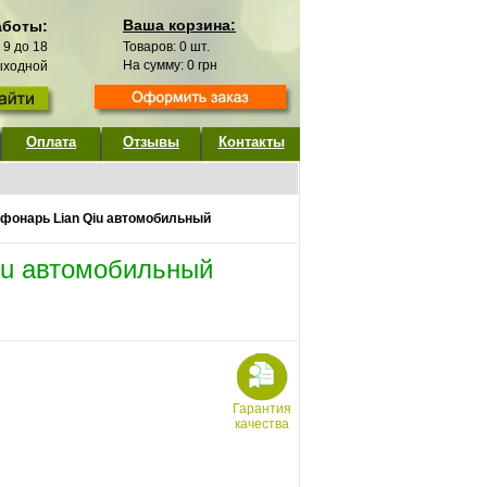
Ваша корзина:
аботы:
с 9 до 18
Товаров:
0
шт.
На сумму:
0
грн
выходной
Оплата
Отзывы
Контакты
фонарь Lian Qiu автомобильный
iu автомобильный
Гарантия
качества