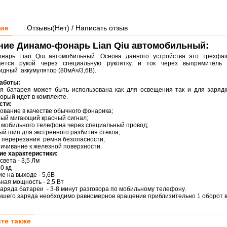
ие
Отзывы(
Нет
) / Написать отзыв
ние Динамо-фонарь Lian Qiu автомобильный:
нарь Lian Qiu автомобильный .Основа данного устройства это трехфаз
вается рукой через специальную рукоятку, и ток через выпрямитель
идный аккумулятор (80мАч/3,6В).
аботы:
я батарея может быть использована как для освещения так и для заряд
орый идет в комплекте.
сти:
ование в качестве обычного фонарика;
ный мигающий красный сигнал;
а мобильного телефона через специальный провод;
ый шип для экстренного разбития стекла;
я перерезания ремня безопасности;
ничивание к железной поверхности.
ие характеристики:
вета - 3,5 Лм
60 кд
е на выходе - 5,6В
ная мощность - 2,5 Вт
заряда батареи - 3-8 минут разговора по мобильному телефону.
чшего заряда необходимо равномерное вращение приблизительно 1 оборот в 
те также