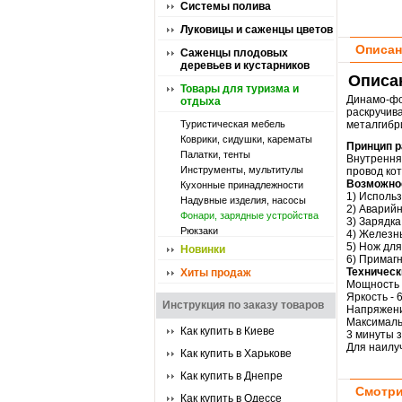
Системы полива
Луковицы и саженцы цветов
Описан
Саженцы плодовых
деревьев и кустарников
Описа
Товары для туризма и
Динамо-фо
отдыха
раскручи
Туристическая мебель
металгибр
Коврики, сидушки, карематы
Принцип р
Палатки, тенты
Внутрення
Инструменты, мультитулы
провод кот
Возможно
Кухонные принадлежности
1) Использ
Надувные изделия, насосы
2) Аварий
Фонари, зарядные устройства
3) Зарядк
Рюкзаки
4) Железн
5) Нож дл
Новинки
6) Примаг
Техническ
Хиты продаж
Мощность с
Яркость - 
Инструкция по заказу товаров
Напряжени
Максималь
Как купить в Киеве
3 минуты 
Для наилу
Как купить в Харькове
Как купить в Днепре
Смотри
Как купить в Одессе