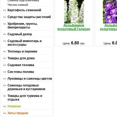
Семена подсолнечника
Чеснок озимый
Картофель семенной
Средства защиты растений
Удобрения, грунты,
Дельфиниум
Дельфи
биопрепараты
культурный Галахад
культурны
Садовый декор
Садовый инвентарь и
6.80
6.
Цена:
грн.
Цена:
аксессуары
Теплицы и парники
Товары для дома
Садовая техника
Системы полива
Луковицы и саженцы цветов
Саженцы плодовых
деревьев и кустарников
Товары для туризма и
отдыха
Новинки
Хиты продаж