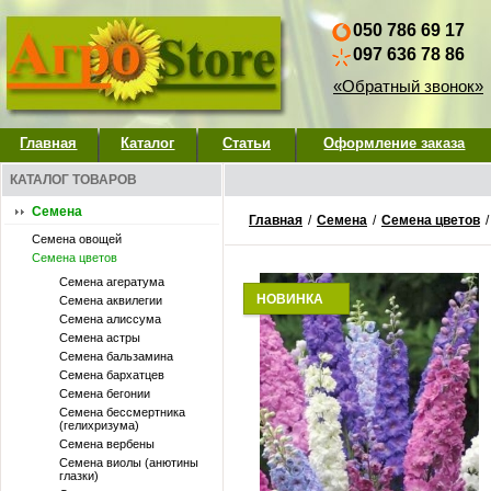
050 786 69 17
097 636 78 86
«Обратный звонок»
Главная
Каталог
Статьи
Оформление заказа
КАТАЛОГ ТОВАРОВ
Семена
Главная
/
Семена
/
Семена цветов
Семена овощей
Семена цветов
Семена агератума
НОВИНКА
Семена аквилегии
Семена алиссума
Семена астры
Семена бальзамина
Семена бархатцев
Семена бегонии
Семена бессмертника
(гелихризума)
Семена вербены
Семена виолы (анютины
глазки)