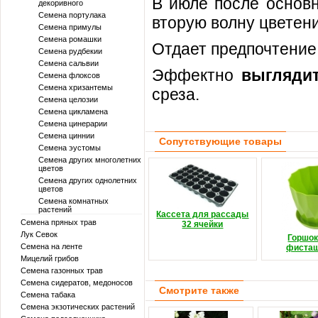
В июле после основн
декоривного
Семена портулака
вторую волну цветени
Семена примулы
Семена ромашки
Отдает предпочтение
Семена рудбекии
Семена сальвии
Эффектно
выгляди
Семена флоксов
Семена хризантемы
среза.
Семена целозии
Семена цикламена
Семена цинерарии
Семена циннии
Сопутствующие товары
Семена эустомы
Семена других многолетних
цветов
Семена других однолетних
цветов
Семена комнатных
растений
Кассета для рассады
Семена пряных трав
32 ячейки
Лук Севок
Горшок
Семена на ленте
фиста
Мицелий грибов
Семена газонных трав
Семена сидератов, медоносов
Смотрите также
Семена табака
Семена экзотических растений