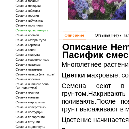
Семена газании
Семена гвоздики
Семена гейхеры
Семена георгин
Семена гибискуса
Семена глоксинии
Семена дельфиниума
Описание
Отзывы(
Нет
) / На
Семена ипомеи
Семена катарантуса
Описание Hem
Семена кермека
Семена кобеи
Пасифик смес
Семена колеуса
Семена колокольчиков
Многолетнее растен
Семена лаванды
Семена лаватеры
Цветки
махровые, со
Семена левкоя (маттиолы)
Семена лобелии
Семена сеют в 
Семена львиного зева
(антирринума)
грунтом.Накриваю
Семена люпина
Семена мальвы
поливають.После по
Семена маргаритки
Семена наперстянки
грунт высаживают в м
Семена настурции
Семена пеларгонии
Цветение начинается 
Семена петунии
Семена подсолнуха