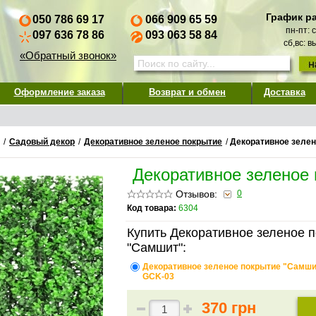
График р
050 786 69 17
066 909 65 59
пн-пт: 
097 636 78 86
093 063 58 84
сб,вс: 
«Обратный звонок»
Оформление заказа
Возврат и обмен
Доставка
/
Садовый декор
/
Декоративное зеленое покрытие
/
Декоративное зеле
Декоративное зеленое
Отзывов:
0
Код товара:
6304
Купить Декоративное зеленое 
"Самшит":
Декоративное зеленое покрытие "Самши
GCK-03
370 грн