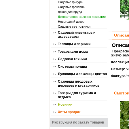
Садовые фигуры
Садовые фонтаны
Декор для пруда
Декоративное зеленое покрытие
Новогодний декор
Садовые светильники
Садовый инвентарь и
Описан
аксессуары
Теплицы и парники
Описа
Прекрасн
Товары для дома
живую зеле
Садовая техника
Коллекци
Системы полива
Размер:
5
Луковицы и саженцы цветов
Фактура/ 
Саженцы плодовых
деревьев и кустарников
Смотри
Товары для туризма и
отдыха
Новинки
Хиты продаж
Инструкция по заказу товаров