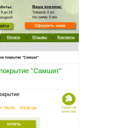
Ваша корзина:
аботы:
с 9 до 18
Товаров:
0
шт.
На сумму:
0
грн
выходной
Оплата
Отзывы
Контакты
ное покрытие "Самшит"
 покрытие "Самшит"
покрытие
Гарантия
т" 50х50,
370.00
грн
качества
КУПИТЬ