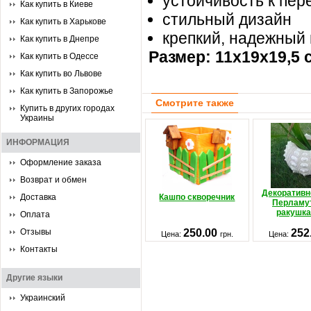
устойчивость к пе
Как купить в Киеве
стильный дизайн
Как купить в Харькове
крепкий, надежный
Как купить в Днепре
Размер:
11х19х19,5 
Как купить в Одессе
Как купить во Львове
Как купить в Запорожье
Смотрите также
Купить в других городах
Украины
ИНФОРМАЦИЯ
Оформление заказа
Возврат и обмен
Декоративн
Доставка
Кашпо скворечник
Перламу
ракушка
Оплата
Отзывы
250.00
252
Цена:
грн.
Цена:
Контакты
Другие языки
Украинский