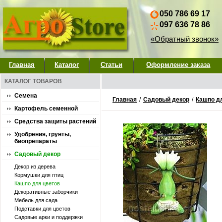
050 786 69 17
097 636 78 86
«Обратный звонок»
Главная
Каталог
Статьи
Оформление заказа
КАТАЛОГ ТОВАРОВ
Семена
Главная
/
Садовый декор
/
Кашпо д
Картофель семенной
Средства защиты растений
Удобрения, грунты,
биопрепараты
Садовый декор
Декор из дерева
Кормушки для птиц
Кашпо для цветов
Декоративные заборчики
Мебель для сада
Подставки для цветов
Садовые арки и поддержки