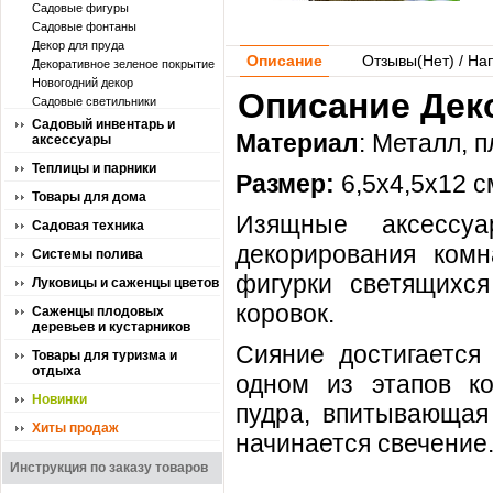
Садовые фигуры
Садовые фонтаны
Декор для пруда
Описание
Отзывы(
Нет
) / На
Декоративное зеленое покрытие
Новогодний декор
Описание Деко
Садовые светильники
Садовый инвентарь и
Материал
: Металл, 
аксессуары
Теплицы и парники
Размер:
6,5х4,5х12 с
Товары для дома
Изящные аксессу
Садовая техника
декорирования комн
Системы полива
фигурки светящихся
Луковицы и саженцы цветов
коровок.
Саженцы плодовых
деревьев и кустарников
Сияние достигается
Товары для туризма и
отдыха
одном из этапов к
Новинки
пудра, впитывающая 
Хиты продаж
начинается свечение
Инструкция по заказу товаров