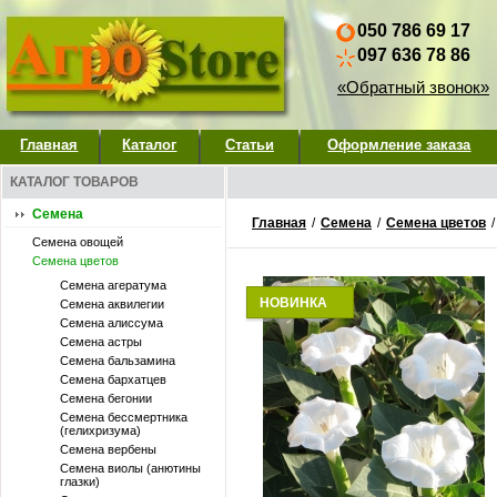
050 786 69 17
097 636 78 86
«Обратный звонок»
Главная
Каталог
Статьи
Оформление заказа
КАТАЛОГ ТОВАРОВ
Семена
Главная
/
Семена
/
Семена цветов
Семена овощей
Семена цветов
Семена агератума
НОВИНКА
Семена аквилегии
Семена алиссума
Семена астры
Семена бальзамина
Семена бархатцев
Семена бегонии
Семена бессмертника
(гелихризума)
Семена вербены
Семена виолы (анютины
глазки)