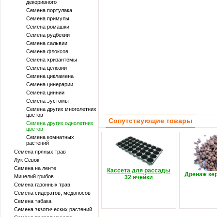
декоривного
Семена портулака
Семена примулы
Семена ромашки
Семена рудбекии
Семена сальвии
Семена флоксов
Семена хризантемы
Семена целозии
Семена цикламена
Семена цинерарии
Семена циннии
Семена эустомы
Семена других многолетних
цветов
Сопутствующие товары
Семена других однолетних
цветов
Семена комнатных
растений
Семена пряных трав
Лук Севок
Семена на ленте
Кассета для рассады
Дренаж ке
Мицелий грибов
32 ячейки
Семена газонных трав
Семена сидератов, медоносов
Семена табака
Семена экзотических растений