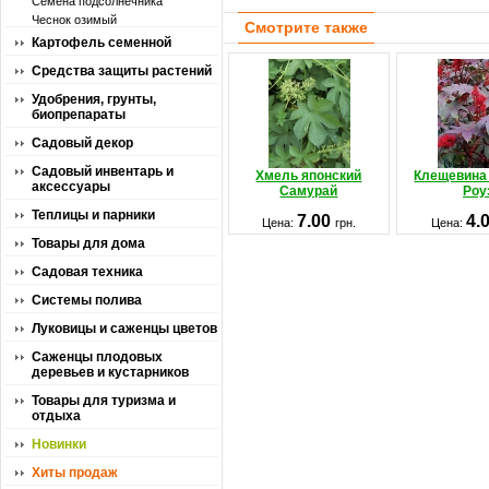
Семена подсолнечника
Чеснок озимый
Смотрите также
Картофель семенной
Средства защиты растений
Удобрения, грунты,
биопрепараты
Садовый декор
Садовый инвентарь и
Хмель японский
Клещевина
аксессуары
Самурай
Роу
Теплицы и парники
7.00
4.
Цена:
грн.
Цена:
Товары для дома
Садовая техника
Системы полива
Луковицы и саженцы цветов
Саженцы плодовых
деревьев и кустарников
Товары для туризма и
отдыха
Новинки
Хиты продаж