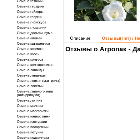
Семена газании
Семена гвоздики
Семена гейхеры
Семена георгин
Семена гибискуса
Семена глоксинии
Семена дельфиниума
Описание
Отзывы(
Нет
) / 
Семена ипомеи
Семена катарантуса
Отзывы о Агропак - Д
Семена кермека
Семена кобеи
Семена колеуса
Семена колокольчиков
Семена лаванды
Семена лаватеры
Семена левкоя (маттиолы)
Семена лобелии
Семена львиного зева
(антирринума)
Семена люпина
Семена мальвы
Семена маргаритки
Семена наперстянки
Семена настурции
Семена пеларгонии
Семена петунии
Семена подсолнуха