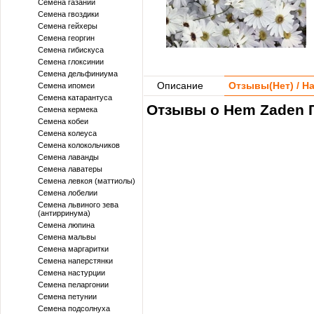
Семена газании
Семена гвоздики
Семена гейхеры
Семена георгин
Семена гибискуса
Семена глоксинии
Семена дельфиниума
Описание
Отзывы(
Нет
) / 
Семена ипомеи
Семена катарантуса
Отзывы о Hem Zaden Г
Семена кермека
Семена кобеи
Семена колеуса
Семена колокольчиков
Семена лаванды
Семена лаватеры
Семена левкоя (маттиолы)
Семена лобелии
Семена львиного зева
(антирринума)
Семена люпина
Семена мальвы
Семена маргаритки
Семена наперстянки
Семена настурции
Семена пеларгонии
Семена петунии
Семена подсолнуха