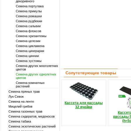
декоривного
Семена портулака
Семена примулы
Семена ромашки
Семена рудбекии
Семена сальвии
Семена флоксов
Семена хризантемы
Семена целозии
Семена цикламена
Семена цинерарии
Семена циннии
Семена эустомы
Семена других многолетних
цветов
Сопутствующие товары
Семена других однолетних
цветов
Семена комнатных
растений
Семена пряных трав
Лук Севок
Семена на ленте
Кассета для рассады
Мицелий грибов
32 ячейки
Семена газонных трав
Кассет
Семена сидератов, медоносов
рассады 5
(h=5
Семена табака
Семена экзотических растений