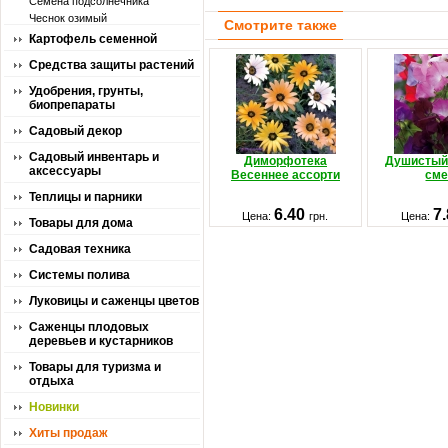
Семена подсолнечника
Чеснок озимый
Смотрите также
Картофель семенной
Средства защиты растений
Удобрения, грунты,
биопрепараты
Садовый декор
Садовый инвентарь и
Диморфотека
Душистый 
аксессуары
Весеннее ассорти
сме
Теплицы и парники
6.40
7
Цена:
грн.
Цена:
Товары для дома
Садовая техника
Системы полива
Луковицы и саженцы цветов
Саженцы плодовых
деревьев и кустарников
Товары для туризма и
отдыха
Новинки
Хиты продаж