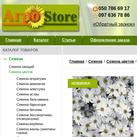
050 786 69 17
097 636 78 86
«Обратный звонок»
Главная
Каталог
Статьи
Оформление заказа
КАТАЛОГ ТОВАРОВ
Семена
Главная
/
Семена
/
Семена цветов
Семена овощей
Семена цветов
Семена агератума
НОВИНКА
Семена аквилегии
Семена алиссума
Семена астры
Семена бальзамина
Семена бархатцев
Семена бегонии
Семена бессмертника
(гелихризума)
Семена вербены
Семена виолы (анютины
глазки)