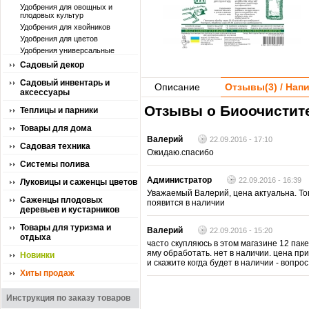
Удобрения для овощных и
плодовых культур
Удобрения для хвойников
Удобрения для цветов
Удобрения универсальные
Садовый декор
Садовый инвентарь и
Описание
Отзывы(
3
) / На
аксессуары
Отзывы о Биоочистите
Теплицы и парники
Товары для дома
Валерий
22.09.2016 - 17:10
Садовая техника
Ожидаю.спасибо
Системы полива
Администратор
22.09.2016 - 16:39
Луковицы и саженцы цветов
Уважаемый Валерий, цена актуальна. Т
Саженцы плодовых
появится в наличии
деревьев и кустарников
Товары для туризма и
Валерий
22.09.2016 - 15:20
отдыха
часто скупляюсь в этом магазине 12 пак
яму обработать. нет в наличии. цена пр
Новинки
и скажите когда будет в наличии - вопро
Хиты продаж
Инструкция по заказу товаров