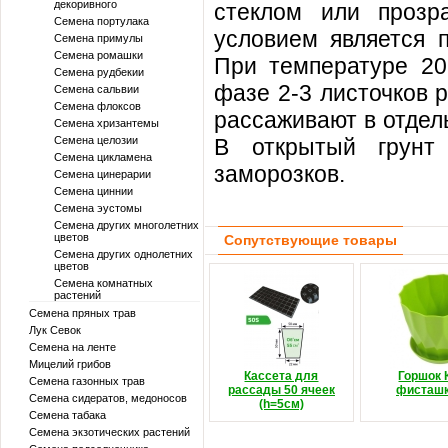
декоривного
стеклом или прозр
Семена портулака
условием является 
Семена примулы
Семена ромашки
При температуре 20
Семена рудбекии
фазе 2-3 листочков 
Семена сальвии
Семена флоксов
рассаживают в отдел
Семена хризантемы
Семена целозии
В открытый грунт 
Семена цикламена
заморозков.
Семена цинерарии
Семена циннии
Семена эустомы
Семена других многолетних
цветов
Сопутствующие товары
Семена других однолетних
цветов
Семена комнатных
растений
Семена пряных трав
Лук Севок
Семена на ленте
Мицелий грибов
Кассета для
Горшок 
Семена газонных трав
рассады 50 ячеек
фисташ
Семена сидератов, медоносов
(h=5см)
Семена табака
Семена экзотических растений