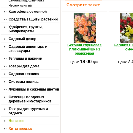
Семена подсолнечника
Смотрите также
Чеснок озимый
Картофель семенной
Средства защиты растений
Удобрения, грунты,
биопрепараты
Садовый декор
Бегония клубневая
Бегония Ш
Садовый инвентарь и
Иллюминейшн F1
сме
аксессуары
оранжевая
Теплицы и парники
18.00
7.
Цена:
грн.
Цена:
Товары для дома
Садовая техника
Системы полива
Луковицы и саженцы цветов
Саженцы плодовых
деревьев и кустарников
Товары для туризма и
отдыха
Новинки
Хиты продаж