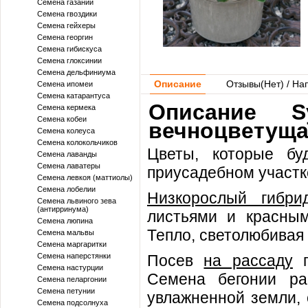
Семена газании
Семена гвоздики
Семена гейхеры
Семена георгин
Семена гибискуса
Семена глоксинии
Семена дельфиниума
Описание
Отзывы(
Нет
) / На
Семена ипомеи
Семена катарантуса
Описание S
Семена кермека
Семена кобеи
вечноцветущая
Семена колеуса
Семена колокольчиков
Цветы, которые бу
Семена лаванды
Семена лаватеры
приусадебном участке
Семена левкоя (маттиолы)
Семена лобелии
Низкорослый гибри
Семена львиного зева
(антирринума)
листьями и красны
Семена люпина
Тепло, светолюбивая
Семена мальвы
Семена маргаритки
Семена наперстянки
Посев
на рассаду
п
Семена настурции
Семена бегонии ра
Семена пеларгонии
Семена петунии
увлажненной земли, 
Семена подсолнуха