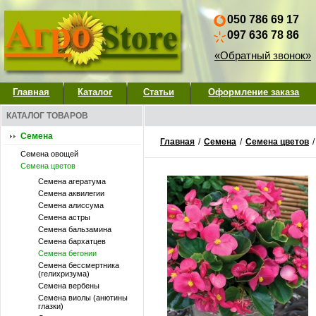
050 786 69 17
097 636 78 86
«Обратный звонок»
Главная
Каталог
Статьи
Оформление заказа
КАТАЛОГ ТОВАРОВ
Семена
Главная
/
Семена
/
Семена цветов
Семена овощей
Семена цветов
Семена агератума
Семена аквилегии
Семена алиссума
Семена астры
Семена бальзамина
Семена бархатцев
Семена бегонии
Семена бессмертника
(гелихризума)
Семена вербены
Семена виолы (анютины
глазки)