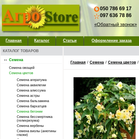
050 786 69 17
097 636 78 86
«Обратный звонок»
Главная
Каталог
Статьи
Оформление заказа
КАТАЛОГ ТОВАРОВ
Семена
Главная
/
Семена
/
Семена цветов
Семена овощей
Семена цветов
Семена агератума
Семена аквилегии
Семена алиссума
Семена астры
Семена бальзамина
Семена бархатцев
Семена бегонии
Семена бессмертника
(гелихризума)
Семена вербены
Семена виолы (анютины
глазки)