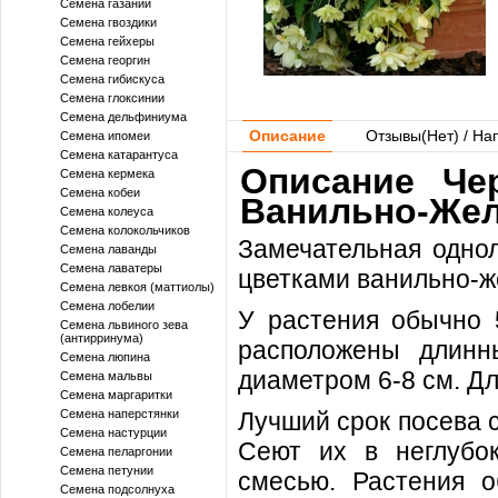
Семена газании
Семена гвоздики
Семена гейхеры
Семена георгин
Семена гибискуса
Семена глоксинии
Семена дельфиниума
Описание
Отзывы(
Нет
) / На
Семена ипомеи
Семена катарантуса
Описание Че
Семена кермека
Семена кобеи
Ванильно-Жел
Семена колеуса
Семена колокольчиков
Замечательная одно
Семена лаванды
Семена лаватеры
цветками ванильно-же
Семена левкоя (маттиолы)
Семена лобелии
У растения обычно 5
Семена львиного зева
(антирринума)
расположены длинн
Семена люпина
диаметром 6-8 см. Дл
Семена мальвы
Семена маргаритки
Семена наперстянки
Лучший срок посева с
Семена настурции
Сеют их в неглубо
Семена пеларгонии
Семена петунии
смесью. Растения 
Семена подсолнуха