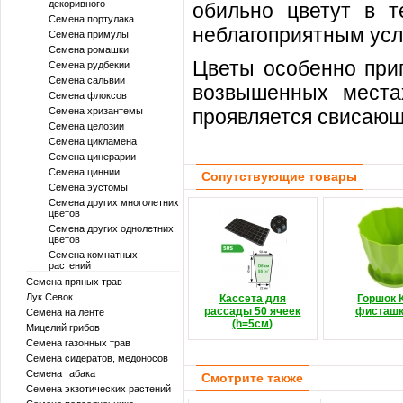
декоривного
обильно цветут в т
Семена портулака
неблагоприятным усл
Семена примулы
Семена ромашки
Цветы особенно при
Семена рудбекии
Семена сальвии
возвышенных местах
Семена флоксов
Семена хризантемы
проявляется свисающ
Семена целозии
Семена цикламена
Семена цинерарии
Семена циннии
Сопутствующие товары
Семена эустомы
Семена других многолетних
цветов
Семена других однолетних
цветов
Семена комнатных
растений
Семена пряных трав
Лук Севок
Кассета для
Горшок 
рассады 50 ячеек
фисташ
Семена на ленте
(h=5см)
Мицелий грибов
Семена газонных трав
Семена сидератов, медоносов
Семена табака
Смотрите также
Семена экзотических растений