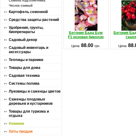
Семена подсолнечника
Чеснок озимый
Картофель семенной
Средства защиты растений
Удобрения, грунты,
биопрепараты
Бегония Бада Бум
Бегония Ба
F1 розовая биколор
скар
Садовый декор
88.00
88
Цена:
грн.
Цена:
Садовый инвентарь и
аксессуары
Теплицы и парники
Товары для дома
Садовая техника
Системы полива
Луковицы и саженцы цветов
Саженцы плодовых
деревьев и кустарников
Товары для туризма и
отдыха
Новинки
Хиты продаж