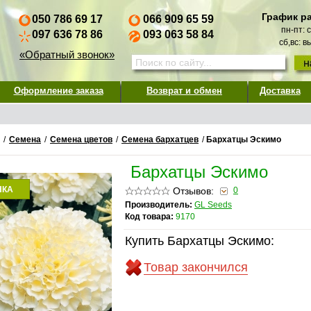
График р
050 786 69 17
066 909 65 59
пн-пт: 
097 636 78 86
093 063 58 84
сб,вс: 
«Обратный звонок»
Оформление заказа
Возврат и обмен
Доставка
/
Семена
/
Семена цветов
/
Семена бархатцев
/
Бархатцы Эскимо
Бархатцы Эскимо
НКА
Отзывов:
0
Производитель:
GL Seeds
Код товара:
9170
Купить Бархатцы Эскимо:
Товар закончился