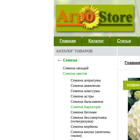
Главная
Каталог
Статьи
КАТАЛОГ ТОВАРОВ
Семена
Главная
Семена овощей
Семена цветов
Семена агератума
НОВИ
Семена аквилегии
Семена алиссума
Семена астры
Семена бальзамина
Семена бархатцев
Семена бегонии
Семена бессмертника
(гелихризума)
Семена вербены
Семена виолы (анютины
глазки)