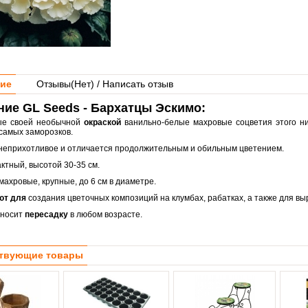
ие
Отзывы(
Нет
) / Написать отзыв
ие GL Seeds - Бархатцы Эскимо:
ые своей необычной
окраской
ванильно-белые махровые соцветия этого ни
 самых заморозков.
неприхотливое и отличается продолжительным и обильным цветением.
ктный, высотой 30-35 см.
махровые, крупные, до 6 см в диаметре.
ют для
создания цветочных композиций на клумбах, рабатках, а также для в
еносит
пересадку
в любом возрасте.
твующие товары