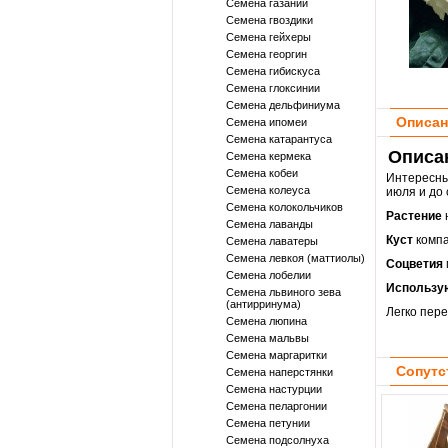
Семена газании
Семена гвоздики
Семена гейхеры
Семена георгин
Семена гибискуса
Семена глоксинии
Семена дельфиниума
Описан
Семена ипомеи
Семена катарантуса
Описан
Семена кермека
Семена кобеи
Интересн
Семена колеуса
июля и до
Семена колокольчиков
Растение
Семена лаванды
Куст
компа
Семена лаватеры
Семена левкоя (маттиолы)
Соцветия
Семена лобелии
Использу
Семена львиного зева
(антирринума)
Легко пер
Семена люпина
Семена мальвы
Семена маргаритки
Сопутс
Семена наперстянки
Семена настурции
Семена пеларгонии
Семена петунии
Семена подсолнуха