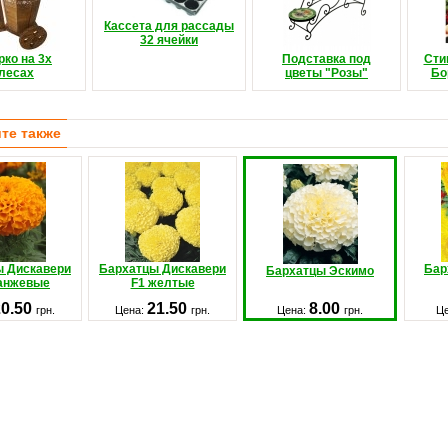
Кассета для рассады
32 ячейки
ко на 3х
Подставка под
Сти
лесах
цветы "Розы"
Бо
те также
ы Дискавери
Бархатцы Дискавери
Бар
Бархатцы Эскимо
ранжевые
F1 желтые
20.50
21.50
8.00
грн.
Цена:
грн.
Цена:
грн.
Ц