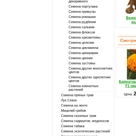
декоривного
Семена портулака
Семена примулы
Семена ромашки
Ведер
Семена рудбекии
ко
Семена сальвии
Семена флоксов
Семена хризантемы
Смотри
Семена целозии
Семена цикламена
Семена цинерарии
Семена циннии
Семена эустомы
Семена других многолетних
цветов
Семена других однолетних
цветов
Бархатц
F1 о
Семена комнатных
растений
Цена:
Семена пряных трав
Лук Севок
Семена на ленте
Мицелий грибов
Семена газонных трав
Семена сидератов, медоносов
Семена табака
Семена экзотических растений