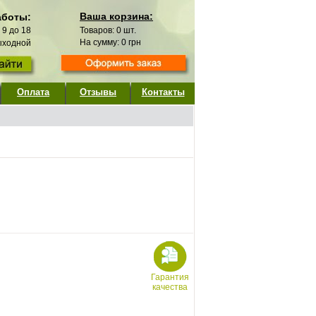
Ваша корзина:
аботы:
с 9 до 18
Товаров:
0
шт.
На сумму:
0
грн
выходной
Оплата
Отзывы
Контакты
Гарантия
качества