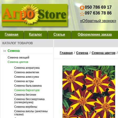
050 786 69 17
097 636 78 86
«Обратный звонок»
Главная
Каталог
Статьи
Оформление заказа
КАТАЛОГ ТОВАРОВ
Семена
Главная
/
Семена
/
Семена цветов
Семена овощей
Семена цветов
Семена агератума
Семена аквилегии
Семена алиссума
Семена астры
Семена бальзамина
Семена бархатцев
Семена бегонии
Семена бессмертника
(гелихризума)
Семена вербены
Семена виолы (анютины
глазки)