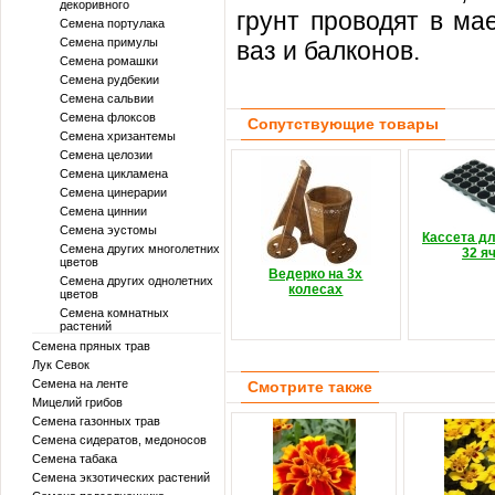
декоривного
грунт проводят в ма
Семена портулака
Семена примулы
ваз и балконов.
Семена ромашки
Семена рудбекии
Семена сальвии
Семена флоксов
Сопутствующие товары
Семена хризантемы
Семена целозии
Семена цикламена
Семена цинерарии
Семена циннии
Семена эустомы
Кассета д
Семена других многолетних
32 я
цветов
Ведерко на 3х
Семена других однолетних
колесах
цветов
Семена комнатных
растений
Семена пряных трав
Лук Севок
Семена на ленте
Смотрите также
Мицелий грибов
Семена газонных трав
Семена сидератов, медоносов
Семена табака
Семена экзотических растений