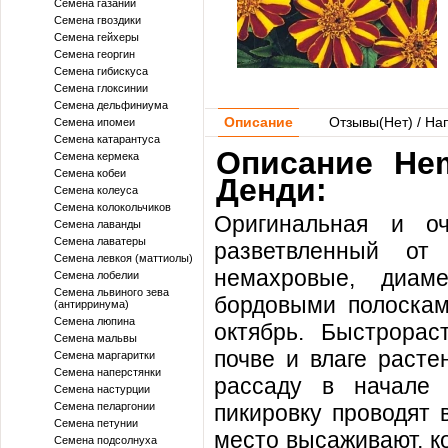
Семена газании
Семена гвоздики
Семена гейхеры
Семена георгин
Семена гибискуса
Семена глоксинии
Семена дельфиниума
Описание
Отзывы(
Нет
) / На
Семена ипомеи
Семена катарантуса
Описание He
Семена кермека
Семена кобеи
Денди:
Семена колеуса
Семена колокольчиков
Оригинальная и оч
Семена лаванды
Семена лаватеры
разветвленный от
Семена левкоя (маттиолы)
немахровые, диам
Семена лобелии
Семена львиного зева
бордовыми полоскам
(антирринума)
Семена люпина
октябрь. Быстрорас
Семена мальвы
почве и влаге расте
Семена маргаритки
Семена наперстянки
рассаду в начале 
Семена настурции
Семена пеларгонии
пикировку проводят 
Семена петунии
место высаживают, к
Семена подсолнуха