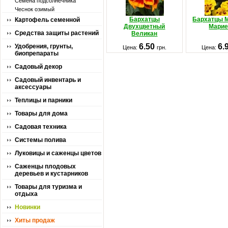
Семена подсолнечника
Чеснок озимый
Бархатцы
Бархатцы 
Картофель семенной
Двухцветный
Марие
Средства защиты растений
Великан
6.50
6.
Удобрения, грунты,
Цена:
грн.
Цена:
биопрепараты
Садовый декор
Садовый инвентарь и
аксессуары
Теплицы и парники
Товары для дома
Садовая техника
Системы полива
Луковицы и саженцы цветов
Саженцы плодовых
деревьев и кустарников
Товары для туризма и
отдыха
Новинки
Хиты продаж