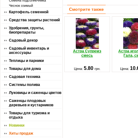
Семена подсолнечника
Чеснок озимый
Смотрите также
Картофель семенной
Средства защиты растений
Удобрения, грунты,
биопрепараты
Садовый декор
Садовый инвентарь и
Астра Супремэ
Астра иго
аксессуары
смесь
Гала, с
Теплицы и парники
5.80
10
Товары для дома
Цена:
грн.
Цена:
Садовая техника
Системы полива
Луковицы и саженцы цветов
Саженцы плодовых
деревьев и кустарников
Товары для туризма и
отдыха
Новинки
Хиты продаж