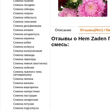
Семена газании
Семена гвоздики
Семена гейхеры
Семена георгин
Семена гибискуса
Семена глоксинии
Семена дельфиниума
Описание
Отзывы(
Нет
) / 
Семена ипомеи
Семена катарантуса
Отзывы о Hem Zaden Г
Семена кермека
Семена кобеи
смесь:
Семена колеуса
Семена колокольчиков
Семена лаванды
Семена лаватеры
Семена левкоя (маттиолы)
Семена лобелии
Семена львиного зева
(антирринума)
Семена люпина
Семена мальвы
Семена маргаритки
Семена наперстянки
Семена настурции
Семена пеларгонии
Семена петунии
Семена подсолнуха