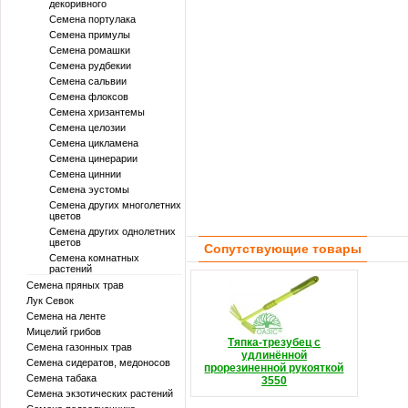
декоривного
Семена портулака
Семена примулы
Семена ромашки
Семена рудбекии
Семена сальвии
Семена флоксов
Семена хризантемы
Семена целозии
Семена цикламена
Семена цинерарии
Семена циннии
Семена эустомы
Семена других многолетних
цветов
Семена других однолетних
цветов
Сопутствующие товары
Семена комнатных
растений
Семена пряных трав
Лук Севок
Семена на ленте
Мицелий грибов
Тяпка-трезубец с
Семена газонных трав
удлинённой
Семена сидератов, медоносов
прорезиненной рукояткой
Семена табака
3550
Семена экзотических растений