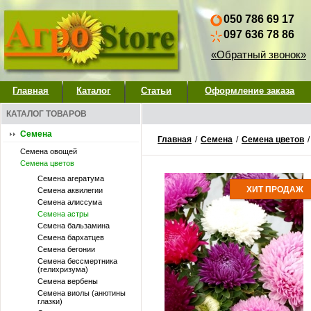
050 786 69 17
097 636 78 86
«Обратный звонок»
Главная
Каталог
Статьи
Оформление заказа
КАТАЛОГ ТОВАРОВ
Семена
Главная
/
Семена
/
Семена цветов
Семена овощей
Семена цветов
Семена агератума
ХИТ ПРОДАЖ
Семена аквилегии
Семена алиссума
Семена астры
Семена бальзамина
Семена бархатцев
Семена бегонии
Семена бессмертника
(гелихризума)
Семена вербены
Семена виолы (анютины
глазки)