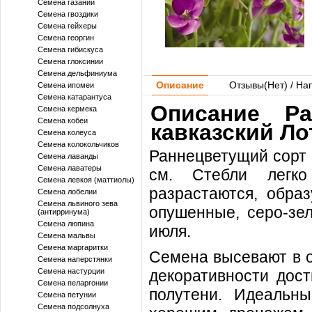
Семена газании
Семена гвоздики
Семена гейхеры
Семена георгин
Семена гибискуса
Семена глоксинии
Семена дельфиниума
Описание
Отзывы(
Нет
) / На
Семена ипомеи
Семена катарантуса
Описание P
Семена кермека
Семена кобеи
кавказский Ло
Семена колеуса
Семена колокольчиков
Раннецветущий сорт 
Семена лаванды
Семена лаватеры
см. Стебли легко
Семена левкоя (маттиолы)
разрастаются, образ
Семена лобелии
Семена львиного зева
опушенные, серо-зел
(антирринума)
Семена люпина
июля.
Семена мальвы
Семена маргаритки
Семена высевают в о
Семена наперстянки
Семена настурции
декоративности дост
Семена пеларгонии
полутени. Идеальны
Семена петунии
Семена подсолнуха