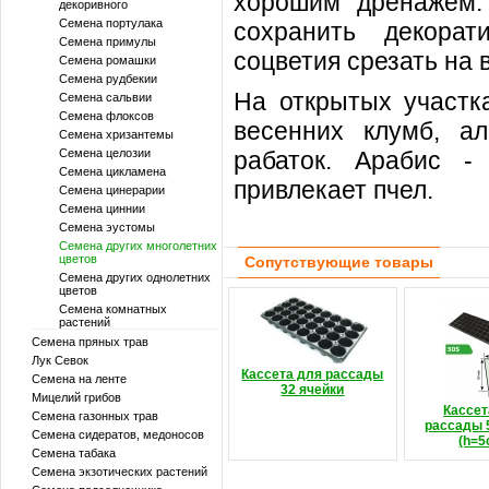
хорошим дренажем. 
декоривного
Семена портулака
сохранить декорат
Семена примулы
соцветия срезать на 
Семена ромашки
Семена рудбекии
На открытых участк
Семена сальвии
Семена флоксов
весенних клумб, ал
Семена хризантемы
Семена целозии
рабаток. Арабис -
Семена цикламена
привлекает пчел.
Семена цинерарии
Семена циннии
Семена эустомы
Семена других многолетних
цветов
Сопутствующие товары
Семена других однолетних
цветов
Семена комнатных
растений
Семена пряных трав
Лук Севок
Кассета для рассады
Семена на ленте
32 ячейки
Мицелий грибов
Кассет
Семена газонных трав
рассады 
Семена сидератов, медоносов
(h=5
Семена табака
Семена экзотических растений