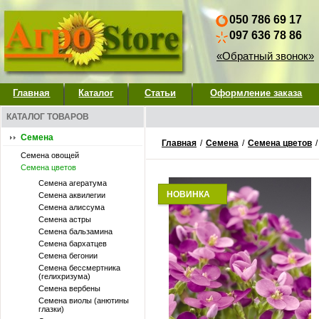
050 786 69 17
097 636 78 86
«Обратный звонок»
Главная
Каталог
Статьи
Оформление заказа
КАТАЛОГ ТОВАРОВ
Семена
Главная
/
Семена
/
Семена цветов
Семена овощей
Семена цветов
Семена агератума
НОВИНКА
Семена аквилегии
Семена алиссума
Семена астры
Семена бальзамина
Семена бархатцев
Семена бегонии
Семена бессмертника
(гелихризума)
Семена вербены
Семена виолы (анютины
глазки)