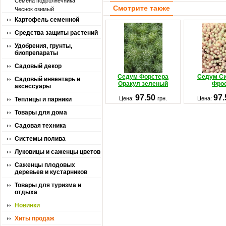
Семена подсолнечника
Смотрите также
Чеснок озимый
Картофель семенной
Средства защиты растений
Удобрения, грунты,
биопрепараты
Садовый декор
Седум Форстера
Седум С
Садовый инвентарь и
Оракул зеленый
Фро
аксессуары
97.50
97
Цена:
грн.
Цена:
Теплицы и парники
Товары для дома
Садовая техника
Системы полива
Луковицы и саженцы цветов
Саженцы плодовых
деревьев и кустарников
Товары для туризма и
отдыха
Новинки
Хиты продаж