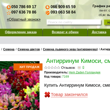
График р
050 786 69 17
066 909 65 59
пн-пт: 
097 636 78 86
093 063 58 84
сб,вс: 
«Обратный звонок»
Оформление заказа
Возврат и обмен
Доставка
/
Семена
/
Семена цветов
/
Семена львиного зева (антирринума)
/
Антир
Антирринум Кимоси, с
ХИТ ПРОДАЖ
Отзывов:
0
Производитель:
Hem Zaden Голландия
Код товара:
7169
Купить Антирринум Кимоси, сме
Товар закончился