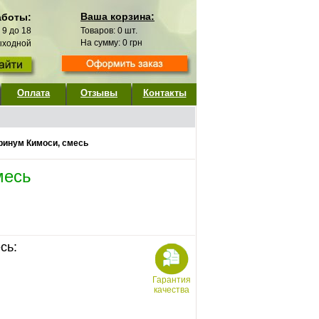
Ваша корзина:
аботы:
с 9 до 18
Товаров:
0
шт.
На сумму:
0
грн
выходной
Оплата
Отзывы
Контакты
ринум Кимоси, смесь
месь
сь:
Гарантия
качества