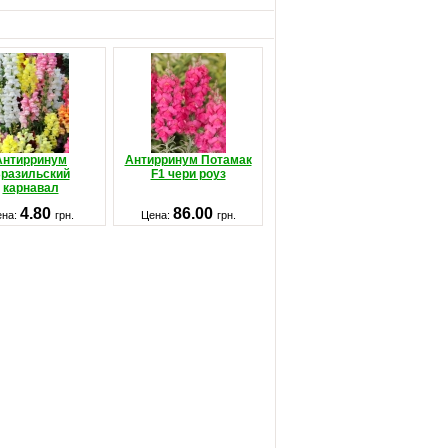
Антирринум
Антирринум Потамак
разильский
F1 чери роуз
карнавал
4.80
86.00
ена:
грн.
Цена:
грн.