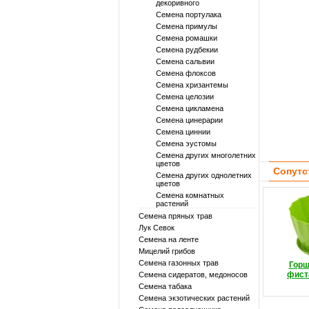
декоривного
Семена портулака
Семена примулы
Семена ромашки
Семена рудбекии
Семена сальвии
Семена флоксов
Семена хризантемы
Семена целозии
Семена цикламена
Семена цинерарии
Семена циннии
Семена эустомы
Семена других многолетних
цветов
Сопутс
Семена других однолетних
цветов
Семена комнатных
растений
Семена пряных трав
Лук Севок
Семена на ленте
Мицелий грибов
Семена газонных трав
Горш
фист
Семена сидератов, медоносов
Семена табака
Семена экзотических растений