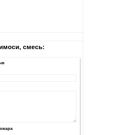
имоси, смесь:
ыв
товара