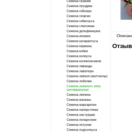
Семена газании
Семена гвоздики
Семена гейхеры
Семена георгин
Семена гибискуса
Семена глоксинии
Семена дельфиниума
Описан
Семена ипомеи
Семена катарантуса
Отзыв
Семена кермека
Семена кобеи
Семена колеуса
Семена колокольчиков
Семена лаванды
Семена лаватеры
Семена левкоя (маттиолы)
Семена лобелии
Семена львиного зева
(антирринума)
Семена люпина
Семена мальвы
Семена маргаритки
Семена наперстянки
Семена настурции
Семена пеларгонии
Семена петунии
Семена подсолнуха