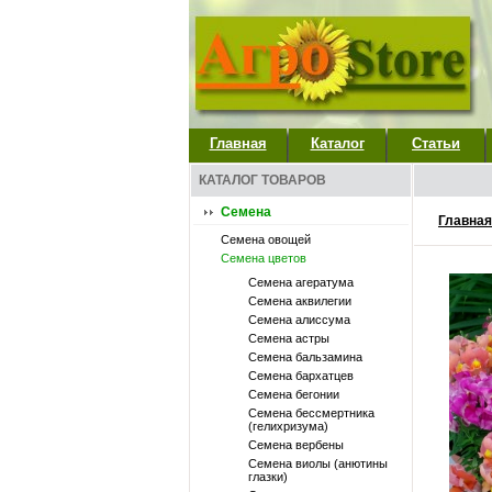
Главная
Каталог
Статьи
КАТАЛОГ ТОВАРОВ
Семена
Главная
Семена овощей
Семена цветов
Семена агератума
Семена аквилегии
Семена алиссума
Семена астры
Семена бальзамина
Семена бархатцев
Семена бегонии
Семена бессмертника
(гелихризума)
Семена вербены
Семена виолы (анютины
глазки)