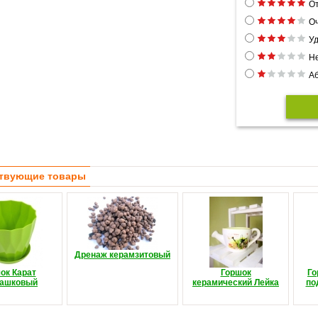
От
Оч
Уд
Н
Аб
твующие товары
Дренаж керамзитовый
ок Карат
Горшок
Го
ашковый
керамический Лейка
по