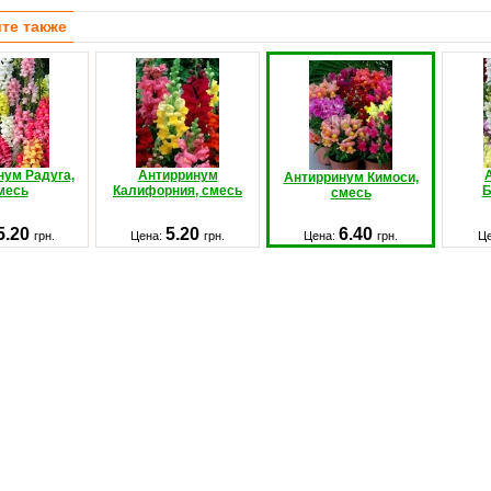
те также
нум Радуга,
Антирринум
Антирринум Кимоси,
месь
Калифорния, смесь
Б
смесь
5.20
5.20
6.40
грн.
Цена:
грн.
Цена:
грн.
Ц