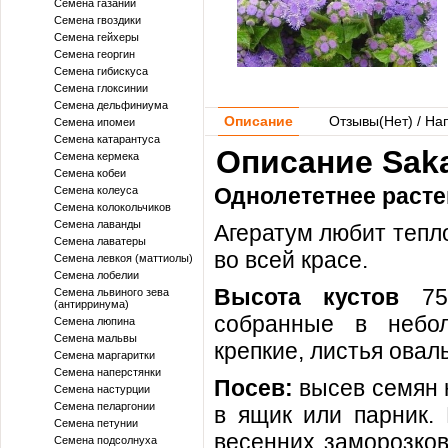
Семена газании
Семена гвоздики
Семена гейхеры
Семена георгин
Семена гибискуса
Семена глоксинии
Семена дельфиниума
Описание
Отзывы(
Нет
) / На
Семена ипомеи
Семена катарантуса
Описание Saka
Семена кермека
Семена кобеи
Однолететнее расте
Семена колеуса
Семена колокольчиков
Семена лаванды
Агератум любит тепло
Семена лаватеры
во всей красе.
Семена левкоя (маттиолы)
Семена лобелии
Высота кустов
7
Семена львиного зева
(антирринума)
собранные в небол
Семена люпина
Семена мальвы
крепкие, листья овал
Семена маргаритки
Семена наперстянки
Посев:
высев семян 
Семена настурции
Семена пеларгонии
в ящик или парник.
Семена петунии
весенних заморозков
Семена подсолнуха