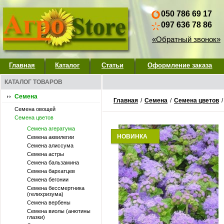
050 786 69 17
097 636 78 86
«Обратный звонок»
Главная
Каталог
Статьи
Оформление заказа
КАТАЛОГ ТОВАРОВ
Семена
Главная
/
Семена
/
Семена цветов
Семена овощей
Семена цветов
Семена агератума
НОВИНКА
Семена аквилегии
Семена алиссума
Семена астры
Семена бальзамина
Семена бархатцев
Семена бегонии
Семена бессмертника
(гелихризума)
Семена вербены
Семена виолы (анютины
глазки)