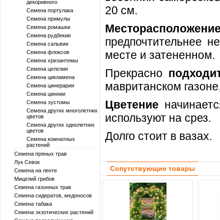
декоривного
20 см.
Семена портулака
Семена примулы
Месторасположе
Семена ромашки
Семена рудбекии
предпочтительнее не
Семена сальвии
месте и затененном.
Семена флоксов
Семена хризантемы
Семена целозии
Прекрасно
подходи
Семена цикламена
мавританском газоне
Семена цинерарии
Семена циннии
Цветение
начинаетс
Семена эустомы
Семена других многолетних
используют на срез.
цветов
Семена других однолетних
цветов
Долго стоит в вазах.
Семена комнатных
растений
Семена пряных трав
Лук Севок
Сопутствующие товары
Семена на ленте
Мицелий грибов
Семена газонных трав
Семена сидератов, медоносов
Семена табака
Семена экзотических растений