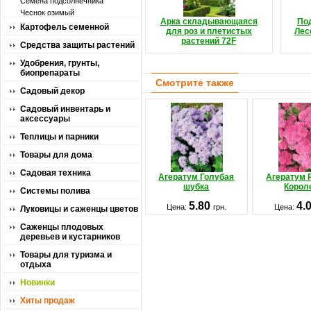
Семена подсолнечника
Чеснок озимый
Арка складывающаяся
По
Картофель семенной
для роз и плетистых
Лес
растений 72F
Средства защиты растений
Удобрения, грунты,
биопрепараты
Смотрите также
Садовый декор
Садовый инвентарь и
аксессуары
Теплицы и парники
Товары для дома
Садовая техника
Агератум Голубая
Агератум 
шубка
Корол
Системы полива
5.80
4.
Цена:
грн.
Цена:
Луковицы и саженцы цветов
Саженцы плодовых
деревьев и кустарников
Товары для туризма и
отдыха
Новинки
Хиты продаж