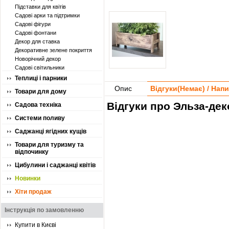
Підставки для квітів
Садові арки та підтримки
Садові фігури
Садові фонтани
Декор для ставка
Декоративне зелене покриття
Новорічний декор
Садові світильники
Теплиці і парники
Опис
Відгуки(
Немає
) / Нап
Товари для дому
Відгуки про Эльза-дек
Садова техніка
Системи поливу
Саджанці ягідних кущів
Товари для туризму та
відпочинку
Цибулини і саджанці квітів
Новинки
Хіти продаж
Інструкція по замовленню
Купити в Києві