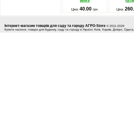
венге
пати
40.00
260
Ціна:
грн.
Ціна:
Інтернет-магазин товарів для саду та городу АГРО-Store
© 2011-2026
Купити насіння, товари для будинку, саду та городу в Україні: Київ, Харків, Дніпро, Одес