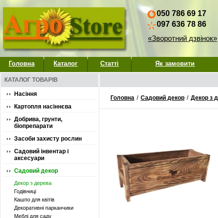
050 786 69 17
097 636 78 86
«Зворотний дзвінок»
Головна
Каталог
Статті
Як замовити
КАТАЛОГ ТОВАРІВ
Насіння
Головна
/
Садовий декор
/
Декор з 
Картопля насіннєва
Добрива, грунти,
біопрепарати
Засоби захисту рослин
Садовий інвентар і
аксесуари
Садовий декор
Декор з дерева
Годівниці
Кашпо для квітів
Декоративні парканчики
Меблі для саду