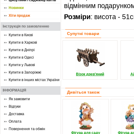
Цибулини і саджанці квітів
відмінним подарунком
Новинки
Розміри
: висота - 51
Хіти продаж
Інструкція по замовленню
Супутні товари
Купити в Києві
Купити в Харкові
Купити в Дніпрі
Купити в Одесі
Купити у Львові
Купити в Запоріжжі
Візок древ'яний
А
Купити в інших містах України
ІНФОРМАЦІЯ
Дивіться також
Як замовити
Відгуки
Доставка
Оплата
Повернення та обмін
Фігура для саду
Фігура д