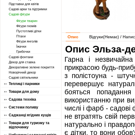
Підставки для квітів
Садові арки та підтримки
Садові фігури
Фігури тварин
Фігури гномів
Пустотливі дітки
Птахи
Опис
Відгуки(
Немає
) / Напис
Фігури янголів
Опис Эльза-де
Їжачки
Грибочки
Садові фонтани
Гарна і незвичайна
Декор для ставка
прикрасою будь-прибуд
Декоративне зелене покриття
Новорічний декор
з полістоуна - штуч
Садові світильники
перевершує натураль
Теплиці і парники
бояться попадання
Товари для дому
використанню при вир
Садова техніка
числі і фарб - садові
Системи поливу
не втратять свій пер
Саджанці ягідних кущів
натурально і правдоп
Товари для туризму та
відпочинку
є дітки, то вони обов