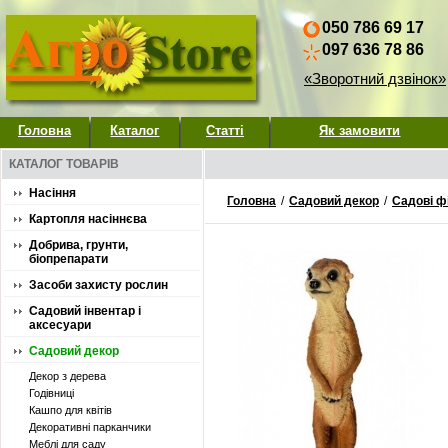
050 786 69 17
097 636 78 86
«Зворотний дзвінок»
Головна
Каталог
Статті
Як замовити
КАТАЛОГ ТОВАРІВ
Насіння
Головна
/
Садовий декор
/
Садові ф
Картопля насіннєва
Добрива, грунти,
біопрепарати
Засоби захисту рослин
Садовий інвентар і
аксесуари
Садовий декор
Декор з дерева
Годівниці
Кашпо для квітів
Декоративні парканчики
Меблі для саду