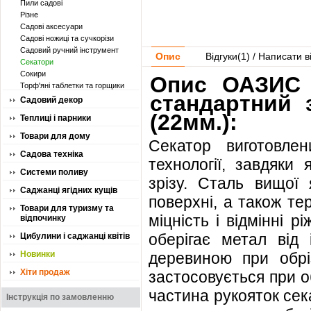
Пили садові
Різне
Садові аксесуари
Садові ножиці та сучкорізи
Садовий ручний інструмент
Опис
Відгуки(
1
) / Написати в
Секатори
Сокири
Опис ОАЗИС 
Торф'яні таблетки та горщики
стандартний 
Садовий декор
(22мм.):
Теплиці і парники
Товари для дому
Cекатор виготовлен
Садова техніка
технології, завдяки 
Системи поливу
зрізу. Сталь вищої 
Саджанці ягідних кущів
поверхні, а також те
Товари для туризму та
міцність і відмінні 
відпочинку
оберігає метал від
Цибулини і саджанці квітів
Новинки
деревиною при обрі
Хіти продаж
застосовується при о
частина рукояток сек
Інструкція по замовленню