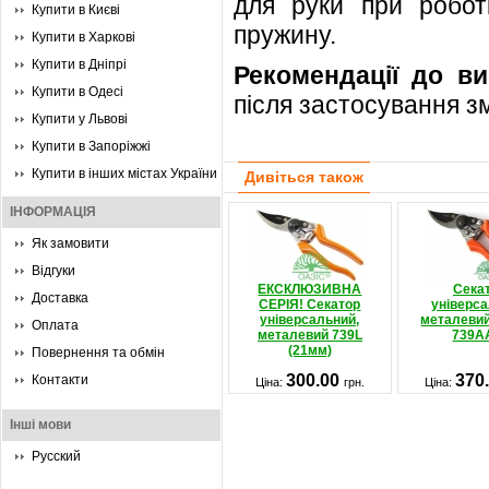
для руки при роботі
Купити в Києві
пружину.
Купити в Харкові
Купити в Дніпрі
Рекомендації до ви
Купити в Одесі
після застосування 
Купити у Львові
Купити в Запоріжжі
Купити в інших містах України
Дивіться також
ІНФОРМАЦІЯ
Як замовити
Відгуки
ЕКСКЛЮЗИВНА
Сека
Доставка
СЕРІЯ! Секатор
універс
універсальний,
металевий
Оплата
металевий 739L
739А
(21мм)
Повернення та обмін
300.00
370
Контакти
Ціна:
грн.
Ціна:
Інші мови
Русский