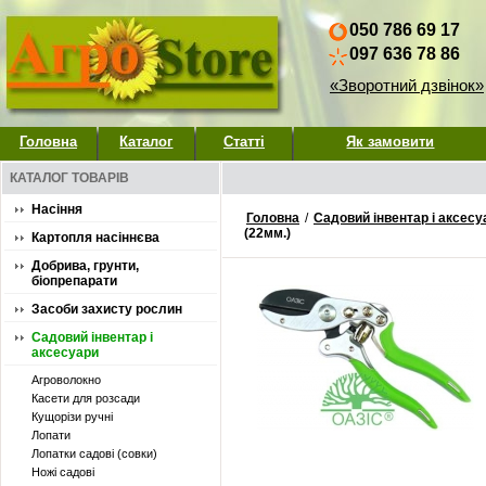
050 786 69 17
097 636 78 86
«Зворотний дзвінок»
Головна
Каталог
Статті
Як замовити
КАТАЛОГ ТОВАРІВ
Насіння
Головна
/
Садовий інвентар і аксесу
(22мм.)
Картопля насіннєва
Добрива, грунти,
біопрепарати
Засоби захисту рослин
Садовий інвентар і
аксесуари
Агроволокно
Касети для розсади
Кущорізи ручні
Лопати
Лопатки садові (совки)
Ножі садові