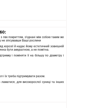
60:
 з пвх покриттям, з'єднані між собою таким же
ку не зіпсувавши Ваші рослини
від корозії й надає йому естетичний зовнішній
инна бути аккуратною, а не помітна.
тримку і поміняти її на більшу по діаметру і
ел і їх треба підтримувати разом.
ів ламатися, для високорослої суниці та інших