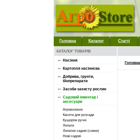
Головна
Каталог
Статті
КАТАЛОГ ТОВАРІВ
Насіння
Головна
Картопля насіннєва
Добрива, грунти,
біопрепарати
Засоби захисту рослин
Садовий інвентар і
аксесуари
Агроволокно
Касети для розсади
Кущорізи ручні
Лопати
Лопатки садові (совки)
Ножі садові