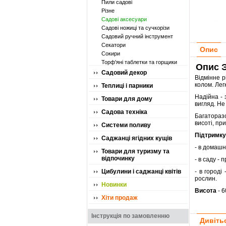
Пили садові
Різне
Садові аксесуари
Садові ножиці та сучкорізи
Садовий ручний інструмент
Секатори
Опис
Сокири
Торф'яні таблетки та горщики
Опис Э
Садовий декор
Відмінне р
колом. Лег
Теплиці і парники
Надійна - 
Товари для дому
вигляд. Не
Садова техніка
Багаторазо
висоті, пр
Системи поливу
Підтримку
Саджанці ягідних кущів
- в домашн
Товари для туризму та
відпочинку
- в саду -
Цибулини і саджанці квітів
- в городі
рослин.
Новинки
Висота
- 
Хіти продаж
Інструкція по замовленню
Дивіть