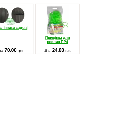
олінники садові
Прищіпка для
рослин ПР4
70.00
24.00
на:
грн.
Ціна:
грн.