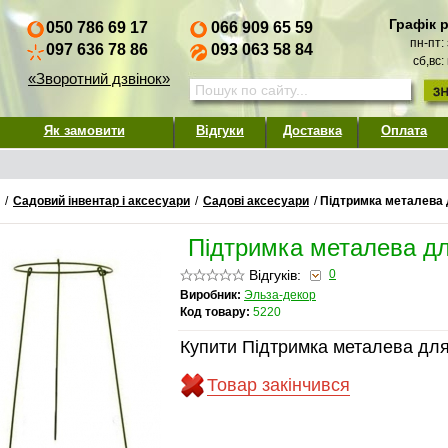
Графік 
050 786 69 17
066 909 65 59
пн-пт:
097 636 78 86
093 063 58 84
сб,вс:
«Зворотний дзвінок»
Як замовити
Відгуки
Доставка
Оплата
/
Садовий інвентар і аксесуари
/
Садові аксесуари
/
Підтримка металева д
Підтримка металева дл
Відгуків:
0
Виробник:
Эльза-декор
Код товару:
5220
Купити Підтримка металева для 
Товар закінчився