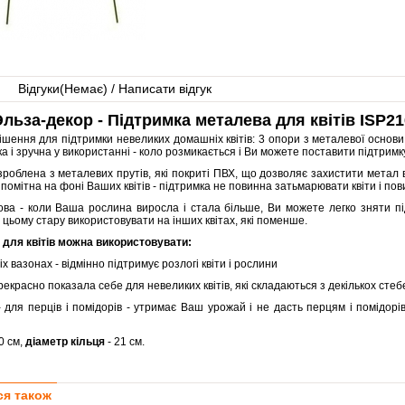
Відгуки(
Немає
) / Написати відгук
льза-декор - Підтримка металева для квітів ISP21
ішення для підтримки невеликих домашніх квітів: 3 опори з металевої основи
ка і зручна у використанні - коло розмикається і Ви можете поставити підтрим
зроблена з металевих прутів, які покриті ПВХ, що дозволяє захистити метал 
 помітна на фоні Ваших квітів - підтримка не повинна затьмарювати квіти і пов
ва - коли Ваша рослина виросла і стала більше, Ви можете легко зняти під
и цьому стару використовувати на інших квітах, які поменше.
 для квітів можна використовувати:
іх вазонах - відмінно підтримує розлогі квіти і рослини
 прекрасно показала себе для невеликих квітів, які складаються з декількох стеб
 - для перців і помідорів - утримає Ваш урожай і не дасть перцям і помідор
60 см,
діаметр кільця
- 21 см.
ся також