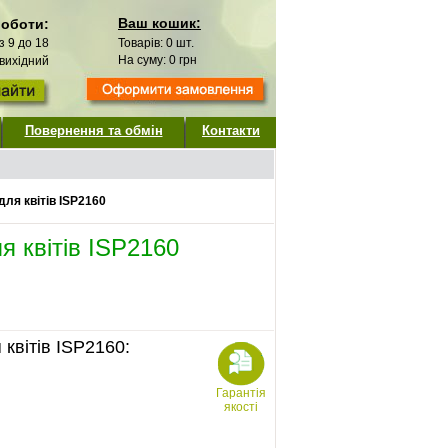
Ваш кошик:
роботи:
 з 9 до 18
Товарів:
0
шт.
На суму:
0
грн
 вихідний
Повернення та обмін
Контакти
ля квітів ISP2160
я квітів ISP2160
квітів ISP2160:
Гарантія
якості