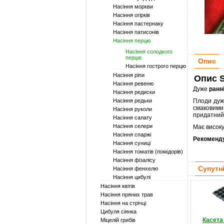
Насіння моркви
Насіння огірків
Насіння пастернаку
Насіння патисонів
Насіння перцю
Насіння солодкого
перцю
Опис
Насіння гострого перцю
Насіння ріпи
Опис S
Насіння ревеню
Дуже
ранн
Насіння редиски
Насіння редьки
Плоди дуже
смаковими
Насіння руколи
придатний
Насіння салату
Насіння селери
Має високу
Насіння спаржі
Рекоменд
Насіння суниці
Насіння томатів (помідорів)
Насіння фізалісу
Супутн
Насіння фенхелю
Насіння цибулі
Насіння квітів
Насіння пряних трав
Насіння на стрічці
Цибуля сіянка
Касета
Міцелій грибів