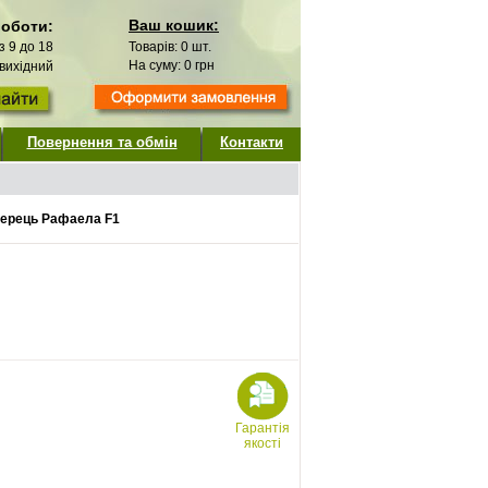
Ваш кошик:
роботи:
 з 9 до 18
Товарів:
0
шт.
На суму:
0
грн
 вихідний
Повернення та обмін
Контакти
ерець Рафаела F1
Гарантія
якості