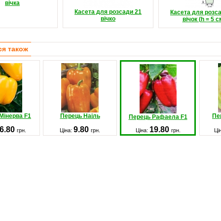
вічка
Касета для розсади 21
Касета для розс
вічко
вічок (h = 5 с
ся також
Мінерва F1
Перець Наіль
Пе
Перець Рафаела F1
6.80
9.80
19.80
грн.
Ціна:
грн.
Ціна:
грн.
Ці