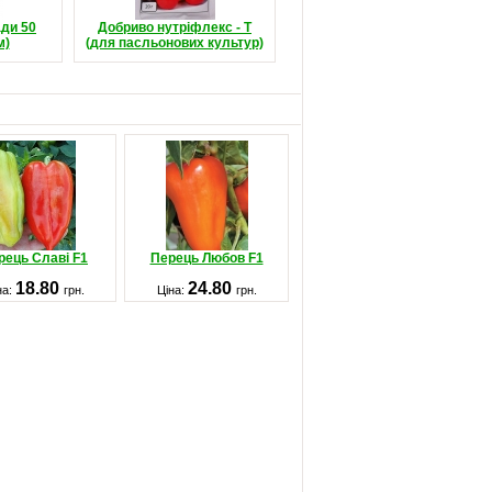
ади 50
Добриво нутріфлекс - Т
м)
(для пасльонових культур)
рець Славі F1
Перець Любов F1
18.80
24.80
на:
грн.
Ціна:
грн.