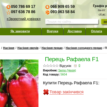
Графік 
050 786 69 17
066 909 65 59
пн-пт:
097 636 78 86
093 063 58 84
сб,вс:
«Зворотний дзвінок»
Як замовити
Відгуки
Доставка
Оплата
/
Насіння
/
Насіння овочів
/
Насіння перцю
/
Насіння солодкого перцю
/
П
Перець Рафаела F1
Відгуків:
0
Виробник:
Semo (Чехія)
Код товару:
5604
Купити Перець Рафаела F1:
Товар закінчився