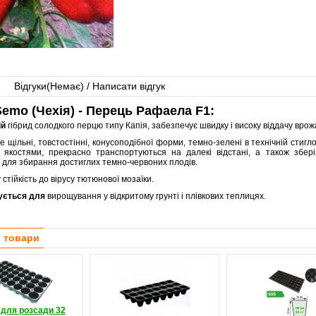
Відгуки(
Немає
) / Написати відгук
emo (Чехія) - Перець Рафаела F1:
ій
гібрид солодкого перцю типу Капія, забезпечує швидку і високу віддачу врож
 щільні, товстостінні, конусоподібної форми, темно-зелені в технічній стиглос
 якостями, прекрасно транспортуються на далекі відстані, а також збер
 для збирання достиглих темно-червоних плодів.
 стійкість до вірусу тютюнової мозаїки.
ується для
вирощування у відкритому грунті і плівкових теплицях.
і товари
 для розсади 32