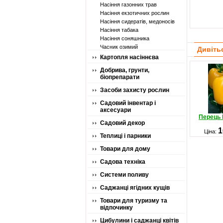
Насіння газонних трав
Насіння екзотичних рослин
Насіння сидератів, медоносів
Насіння табака
Насіння соняшника
Часник озимий
Дивіть
Картопля насіннєва
Добрива, грунти,
біопрепарати
Засоби захисту рослин
Садовий інвентар і
аксесуари
Перець 
Садовий декор
1
Ціна:
Теплиці і парники
Товари для дому
Садова техніка
Системи поливу
Саджанці ягідних кущів
Товари для туризму та
відпочинку
Цибулини і саджанці квітів