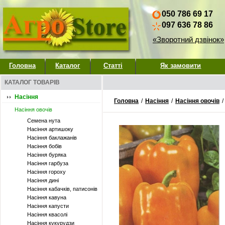
050 786 69 17
097 636 78 86
«Зворотний дзвінок»
Головна
Каталог
Статті
Як замовити
КАТАЛОГ ТОВАРІВ
Насіння
Головна
/
Насіння
/
Насіння овочів
/
Насіння овочів
Семена нута
Насіння артишоку
Насіння баклажанів
Насіння бобів
Насіння буряка
Насіння гарбуза
Насіння гороху
Насіння дині
Насіння кабачків, патисонів
Насіння кавуна
Насіння капусти
Насіння квасолі
Насіння кукурудзи