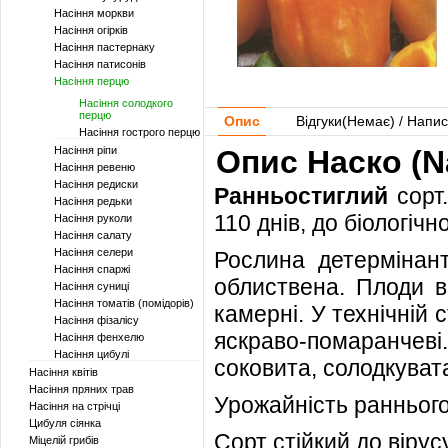
Насіння моркви
Насіння огірків
Насіння пастернаку
Насіння патисонів
Насіння перцю
Насіння солодкого
перцю
Опис
Відгуки(
Немає
) / Напис
Насіння гострого перцю
Насіння ріпи
Опис Наско (N
Насіння ревеню
Насіння редиски
Ранньостиглий
сорт
Насіння редьки
110 днів, до біологічно
Насіння руколи
Насіння салату
Насіння селери
Рослина детермінант
Насіння спаржі
облиствена. Плоди ве
Насіння суниці
Насіння томатів (помідорів)
камерні. У технічній с
Насіння фізалісу
яскраво-помаранчев
Насіння фенхелю
Насіння цибулі
соковита, солодкуват
Насіння квітів
Насіння пряних трав
Урожайність раннього 
Насіння на стрічці
Цибуля сіянка
Сорт стійкий до вірус
Міцелій грибів