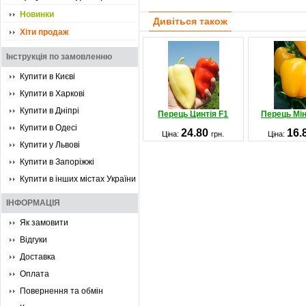
Новинки
Дивіться також
Хіти продаж
Інструкція по замовленню
Купити в Києві
Купити в Харкові
Купити в Дніпрі
Перець Цинтія F1
Перець Мін
Купити в Одесі
24.80
16.
Ціна:
грн.
Ціна:
Купити у Львові
Купити в Запоріжжі
Купити в інших містах України
ІНФОРМАЦІЯ
Як замовити
Відгуки
Доставка
Оплата
Повернення та обмін