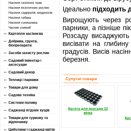
Насіння газонних трав
Ідеально
підходить 
Насіння екзотичних рослин
Насіння сидератів, медоносів
Насіння табака
Вирощують через ро
Насіння соняшника
парники, а пізніше пі
Часник озимий
Картопля насіннєва
Розсаду висаджують 
Добрива, грунти,
висівати на глибину
біопрепарати
градусів. Висів насі
Засоби захисту рослин
березня.
Садовий інвентар і
аксесуари
Садовий декор
Супутні товари
Теплиці і парники
Товари для дому
Садова техніка
Системи поливу
Касета для розсади 32
Саджанці ягідних кущів
вічка
Товари для туризму та
Кас
відпочинку
Цибулини і саджанці квітів