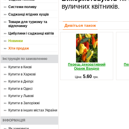
вуличних квітників.
Системи поливу
Саджанці ягідних кущів
Товари для туризму та
Дивіться також
відпочинку
Цибулини і саджанці квітів
Новинки
Хіти продаж
Інструкція по замовленню
Перець декоративний
Пе
Купити в Києві
Оранж Вандер
Купити в Харкові
5.60
Ціна:
грн.
Купити в Дніпрі
Купити в Одесі
Купити у Львові
Купити в Запоріжжі
Купити в інших містах України
ІНФОРМАЦІЯ
Як замовити