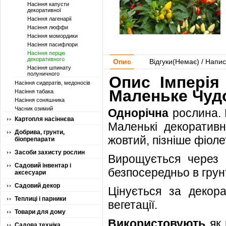
Насіння капусти
декоративної
Насіння лагенарії
Насіння люффи
Насіння момордики
Насіння пасифлори
Насіння перцю
декоративного
Опис
Відгуки(
Немає
) / Напис
Насіння шпинату
полуничного
Опис Імперія
Насіння сидератів, медоносів
Маленьке Чуд
Насіння табака
Насіння соняшника
Часник озимий
Однорічна
рослина. 
Картопля насіннєва
Маленькі декоративн
Добрива, грунти,
жовтий, пізніше фіоле
біопрепарати
Засоби захисту рослин
Вирощується через р
Садовий інвентар і
безпосередньо в грунт
аксесуари
Садовий декор
Цінується за декор
Теплиці і парники
вегетації.
Товари для дому
Використовують
як
Садова техніка