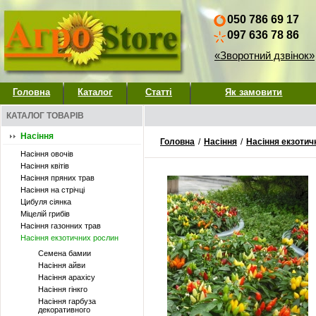
050 786 69 17
097 636 78 86
«Зворотний дзвінок»
Головна
Каталог
Статті
Як замовити
КАТАЛОГ ТОВАРІВ
Насіння
Головна
/
Насіння
/
Насіння екзотич
Насіння овочів
Насіння квітів
Насіння пряних трав
Насіння на стрічці
Цибуля сіянка
Міцелій грибів
Насіння газонних трав
Насіння екзотичних рослин
Семена бамии
Насіння айви
Насіння арахісу
Насіння гінкго
Насіння гарбуза
декоративного