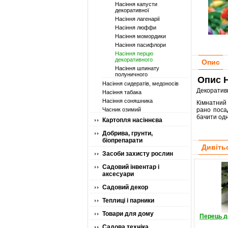
Насіння капусти
декоративної
Насіння лагенарії
Насіння люффи
Насіння момордики
Насіння пасифлори
Насіння перцю
декоративного
Опис
Насіння шпинату
полуничного
Опис H
Насіння сидератів, медоносів
Декоративн
Насіння табака
Насіння соняшника
Кімнатний 
Часник озимий
рано посад
бачити одн
Картопля насіннєва
Добрива, грунти,
біопрепарати
Дивіть
Засоби захисту рослин
Садовий інвентар і
аксесуари
Садовий декор
Теплиці і парники
Товари для дому
Перець д
Садова техніка