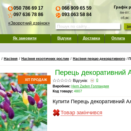
Графік 
050 786 69 17
066 909 65 59
пн-пт:
097 636 78 86
093 063 58 84
сб,вс:
«Зворотний дзвінок»
Як замовити
Відгуки
Доставка
Оплата
/
Насіння
/
Насіння екзотичних рослин
/
Насіння перцю декоративного
/
П
Перець декоративний 
ХІТ ПРОДАЖ
Відгуків:
0
Виробник:
Hem Zaden Голландия
Код товару:
4807
Купити Перець декоративний А
Товар закінчився