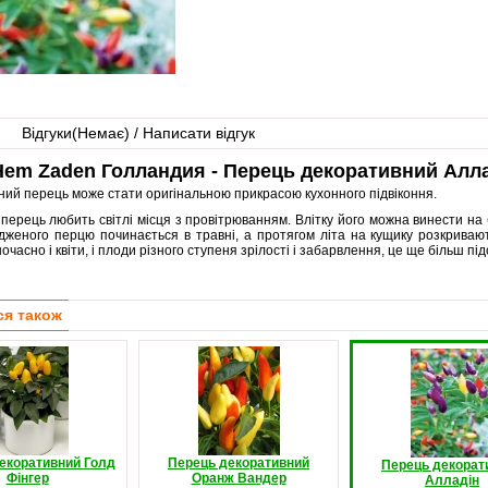
Відгуки(
Немає
) / Написати відгук
em Zaden Голландия - Перець декоративний Алла
ий перець може стати оригінальною прикрасою кухонного підвіконня.
перець любить світлі місця з провітрюванням. Влітку його можна винести на 
женого перцю починається в травні, а протягом літа на кущику розкривають
очасно і квіти, і плоди різного ступеня зрілості і забарвлення, це ще більш п
ся також
екоративний Голд
Перець декоративний
Перець декорат
Фінгер
Оранж Вандер
Алладін