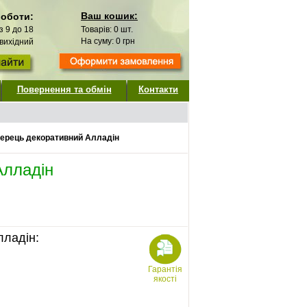
Ваш кошик:
роботи:
 з 9 до 18
Товарів:
0
шт.
На суму:
0
грн
 вихідний
Повернення та обмін
Контакти
ерець декоративний Алладін
Алладін
лладін:
Гарантія
якості