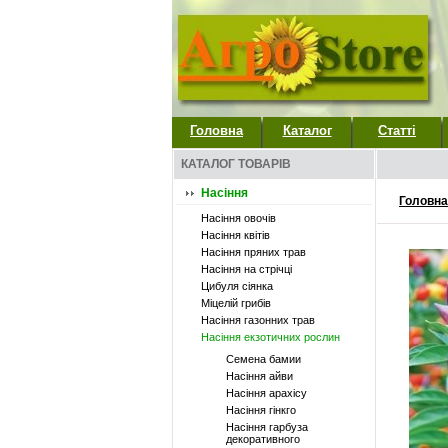
Головна
Каталог
Статті
КАТАЛОГ ТОВАРІВ
Насіння
Головна
Насіння овочів
Насіння квітів
Насіння пряних трав
Насіння на стрічці
Цибуля сіянка
Міцелій грибів
Насіння газонних трав
Насіння екзотичних рослин
Семена бамии
Насіння айви
Насіння арахісу
Насіння гінкго
Насіння гарбуза
декоративного