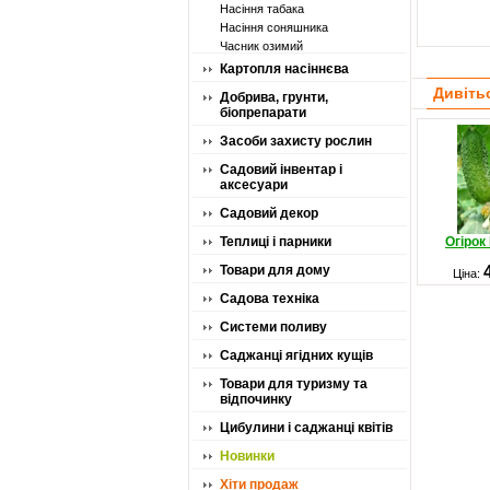
Насіння табака
Насіння соняшника
Часник озимий
Картопля насіннєва
Дивіть
Добрива, грунти,
біопрепарати
Засоби захисту рослин
Садовий інвентар і
аксесуари
Садовий декор
Теплиці і парники
Огірок
Товари для дому
Ціна:
Садова техніка
Системи поливу
Саджанці ягідних кущів
Товари для туризму та
відпочинку
Цибулини і саджанці квітів
Новинки
Хіти продаж