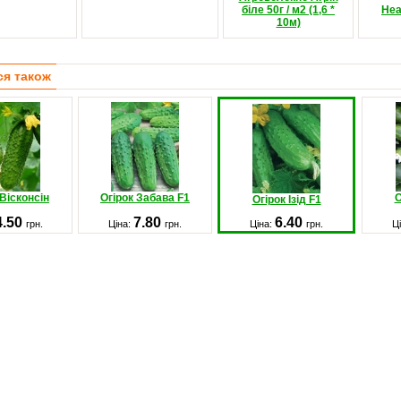
біле 50г / м2 (1,6 *
Неа
10м)
ся також
 Вісконсін
Огірок Забава F1
О
Огірок Ізід F1
4.50
7.80
6.40
грн.
Ціна:
грн.
Ціна:
грн.
Ц