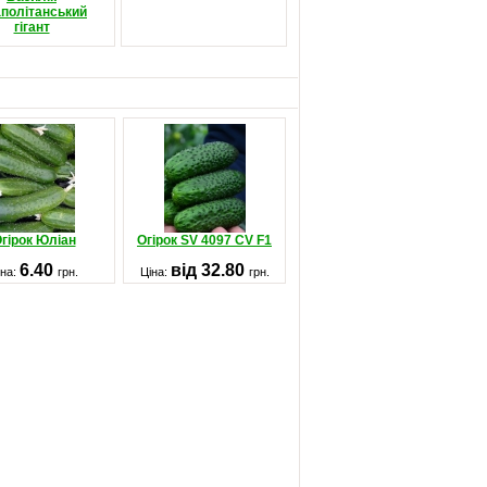
політанський
гігант
гірок Юліан
Огірок SV 4097 CV F1
6.40
від 32.80
іна:
грн.
Ціна:
грн.