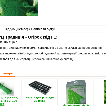
Відгуки(
Немає
) / Написати відгук
Ц Традиція - Огірок Ізід F1:
ранній
гібрид.
вняні, циліндричної форми, довжиною 8-12 см, не схильні до переростання.
ся високою стійкістю до хвороб і здатний до регенерації, що дає можливість з
ується для
консервації і споживання в свіжому вигляді.
і товари
и для рослин,
Касета для розсади
17,5 см. 100
32 вічка
шт.
Агроволокно Агрін