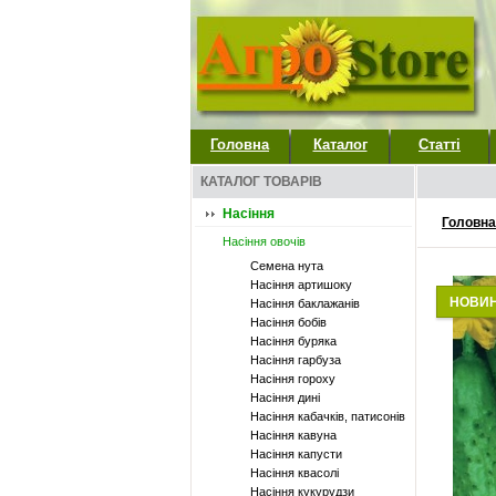
Головна
Каталог
Статті
КАТАЛОГ ТОВАРІВ
Насіння
Головна
Насіння овочів
Семена нута
Насіння артишоку
НОВИ
Насіння баклажанів
Насіння бобів
Насіння буряка
Насіння гарбуза
Насіння гороху
Насіння дині
Насіння кабачків, патисонів
Насіння кавуна
Насіння капусти
Насіння квасолі
Насіння кукурудзи