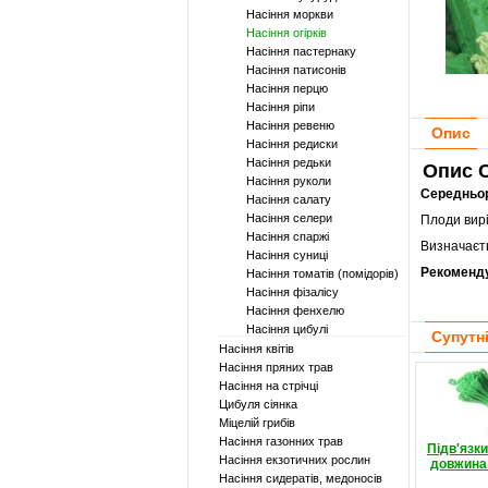
Насіння моркви
Насіння огірків
Насіння пастернаку
Насіння патисонів
Насіння перцю
Насіння ріпи
Насіння ревеню
Опис
Насіння редиски
Насіння редьки
Опис С
Насіння руколи
Середньо
Насіння салату
Насіння селери
Плоди вирі
Насіння спаржі
Визначаєть
Насіння суниці
Рекоменд
Насіння томатів (помідорів)
Насіння фізалісу
Насіння фенхелю
Насіння цибулі
Супутн
Насіння квітів
Насіння пряних трав
Насіння на стрічці
Цибуля сіянка
Міцелій грибів
Насіння газонних трав
Підв'язк
Насіння екзотичних рослин
довжина 
Насіння сидератів, медоносів