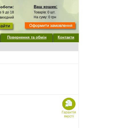
Ваш кошик:
роботи:
 з 9 до 18
Товарів:
0
шт.
На суму:
0
грн
 вихідний
Повернення та обмін
Контакти
Гарантія
якості