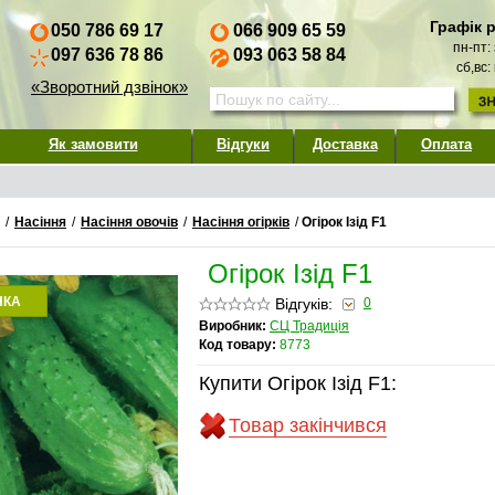
Графік 
050 786 69 17
066 909 65 59
пн-пт:
097 636 78 86
093 063 58 84
сб,вс:
«Зворотний дзвінок»
Як замовити
Відгуки
Доставка
Оплата
/
Насіння
/
Насіння овочів
/
Насіння огірків
/
Огірок Ізід F1
Огірок Ізід F1
НКА
Відгуків:
0
Виробник:
СЦ Традиція
Код товару:
8773
Купити Огірок Ізід F1:
Товар закінчився