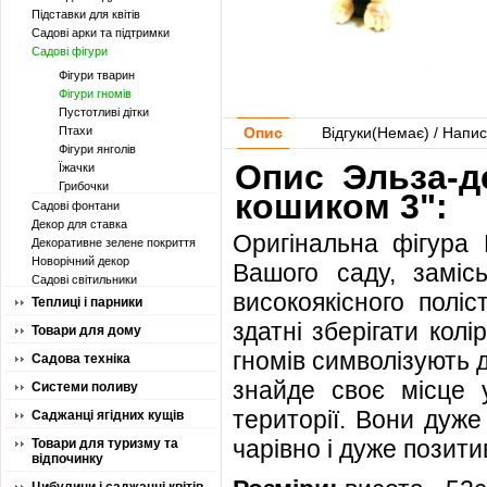
Підставки для квітів
Садові арки та підтримки
Садові фігури
Фігури тварин
Фігури гномів
Пустотливі дітки
Птахи
Опис
Відгуки(
Немає
) / Напис
Фігури янголів
Опис Эльза-д
Їжачки
Грибочки
кошиком 3":
Садові фонтани
Декор для ставка
Оригінальна фігура 
Декоративне зелене покриття
Новорічний декор
Вашого саду, замісь
Садові світильники
високоякісного полі
Теплиці і парники
здатні зберігати колі
Товари для дому
гномів символізують д
Садова техніка
знайде своє місце 
Системи поливу
території. Вони дуже
Саджанці ягідних кущів
чарівно і дуже позити
Товари для туризму та
відпочинку