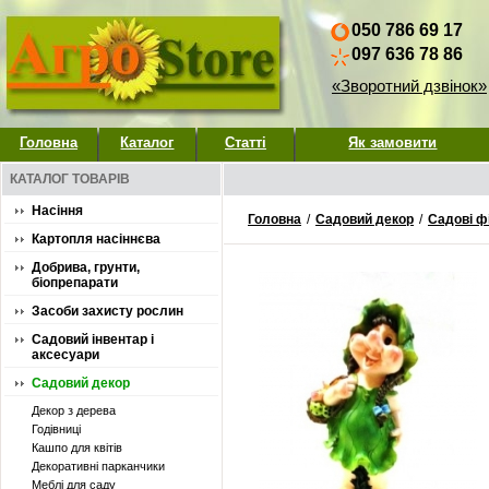
050 786 69 17
097 636 78 86
«Зворотний дзвінок»
Головна
Каталог
Статті
Як замовити
КАТАЛОГ ТОВАРІВ
Насіння
Головна
/
Садовий декор
/
Садові ф
Картопля насіннєва
Добрива, грунти,
біопрепарати
Засоби захисту рослин
Садовий інвентар і
аксесуари
Садовий декор
Декор з дерева
Годівниці
Кашпо для квітів
Декоративні парканчики
Меблі для саду