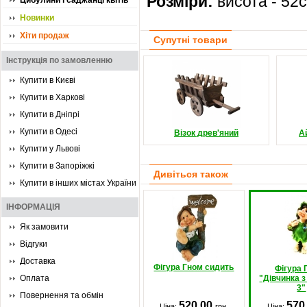
Розміри:
висота - 52с
Цибулини і саджанці квітів
Новинки
Хіти продаж
Супутні товари
Інструкція по замовленню
Купити в Києві
Купити в Харкові
Купити в Дніпрі
Купити в Одесі
Візок древ'яний
А
Купити у Львові
Купити в Запоріжжі
Дивіться також
Купити в інших містах України
ІНФОРМАЦІЯ
Як замовити
Відгуки
Доставка
Фігура Гном сидить
Фігура
Оплата
"Дівчинка 
3"
Повернення та обмін
520.00
570
Ціна:
грн.
Ціна: