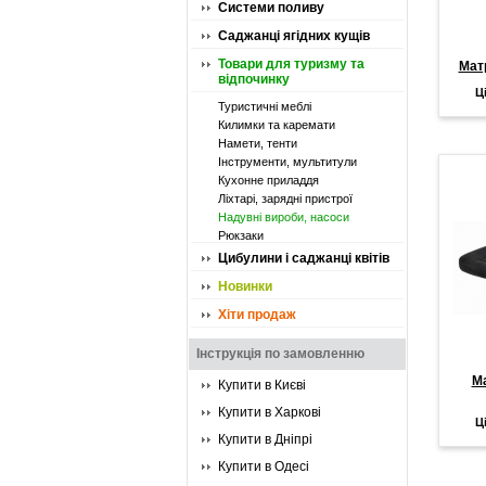
Системи поливу
Саджанці ягідних кущів
Товари для туризму та
Мат
відпочинку
Ц
Туристичні меблі
Килимки та каремати
Намети, тенти
Інструменти, мультитули
Кухонне приладдя
Ліхтарі, зарядні пристрої
Надувні вироби, насоси
Рюкзаки
Цибулини і саджанці квітів
Новинки
Хіти продаж
Інструкція по замовленню
Ма
Купити в Києві
Купити в Харкові
Ц
Купити в Дніпрі
Купити в Одесі