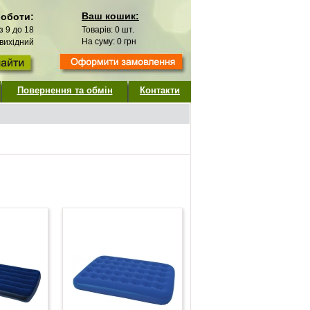
Ваш кошик:
роботи:
 з 9 до 18
Товарів:
0
шт.
На суму:
0
грн
 вихідний
Повернення та обмін
Контакти