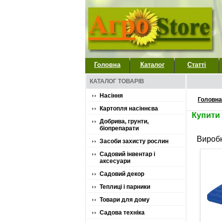
Головна
Каталог
Статті
КАТАЛОГ ТОВАРІВ
Насіння
Головна
Картопля насіннєва
Купити
Добрива, грунти,
біопрепарати
Вироб
Засоби захисту рослин
Садовий інвентар і
аксесуари
Садовий декор
Теплиці і парники
Товари для дому
Садова техніка