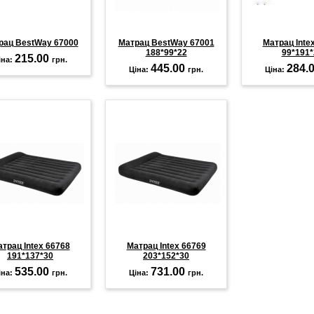
рац BestWay 67000
Матрац BestWay 67001
Матрац Inte
188*99*22
99*191*
215.00
іна:
грн.
445.00
284.
Ціна:
грн.
Ціна:
трац Intex 66768
Матрац Intex 66769
191*137*30
203*152*30
535.00
731.00
іна:
грн.
Ціна:
грн.