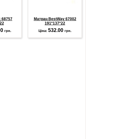
x 68757
Матрац BestWay 67002
22
191*137*22
00
532.00
грн.
Ціна:
грн.