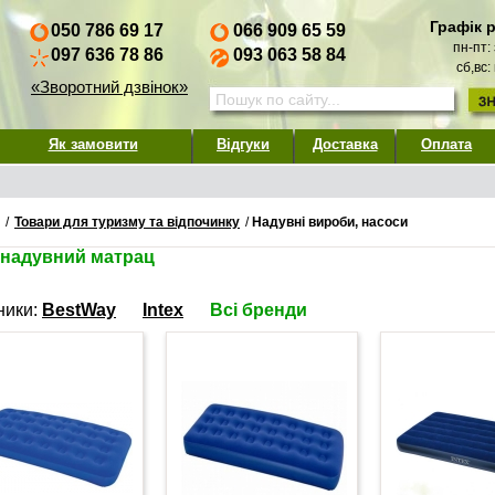
Графік 
050 786 69 17
066 909 65 59
пн-пт:
097 636 78 86
093 063 58 84
сб,вс:
«Зворотний дзвінок»
Як замовити
Відгуки
Доставка
Оплата
/
Товари для туризму та відпочинку
/
Надувні вироби, насоси
 надувний матрац
ники:
BestWay
Intex
Всі бренди